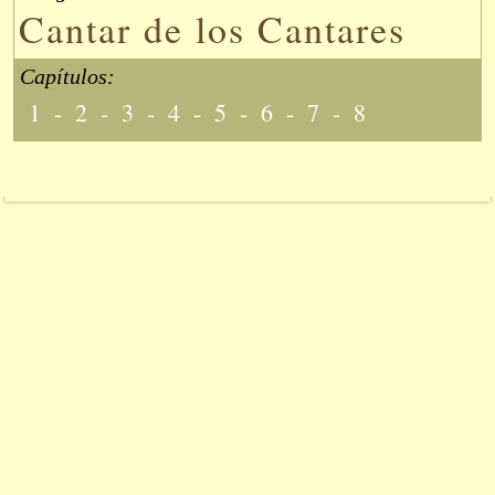
Cantar de los Cantares
Capítulos:
1
-
2
-
3
-
4
-
5
-
6
-
7
-
8