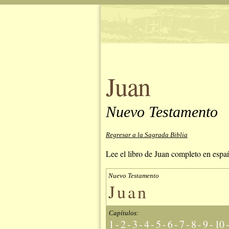
Juan
Nuevo Testamento
Regresar a la Sagrada Biblia
Lee el libro de Juan completo en españ
Nuevo Testamento
Juan
Capítulos:
1
-
2
-
3
-
4
-
5
-
6
-
7
-
8
-
9
-
10