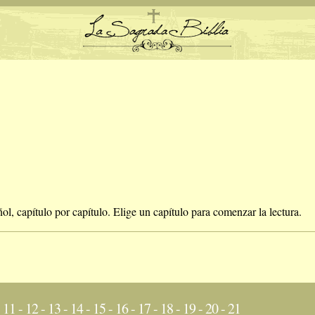
ol, capítulo por capítulo. Elige un capítulo para comenzar la lectura.
-
11
-
12
-
13
-
14
-
15
-
16
-
17
-
18
-
19
-
20
-
21