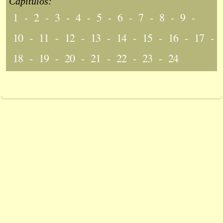
Capítulos:
1
-
2
-
3
-
4
-
5
-
6
-
7
-
8
-
9
-
10
-
11
-
12
-
13
-
14
-
15
-
16
-
17
-
18
-
19
-
20
-
21
-
22
-
23
-
24