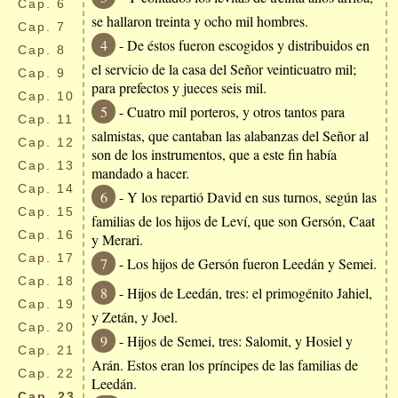
Cap.
6
se hallaron treinta y ocho mil hombres.
Cap.
7
4
- De éstos fueron escogidos y distribuidos en
Cap.
8
el servicio de la casa del Señor veinticuatro mil;
Cap.
9
para prefectos y jueces seis mil.
Cap.
10
5
- Cuatro mil porteros, y otros tantos para
Cap.
11
salmistas, que cantaban las alabanzas del Señor al
Cap.
12
son de los instrumentos, que a este fin había
Cap.
13
mandado a hacer.
Cap.
14
6
- Y los repartió David en sus turnos, según las
Cap.
15
familias de los hijos de Leví, que son Gersón, Caat
Cap.
16
y Merari.
Cap.
17
7
- Los hijos de Gersón fueron Leedán y Semei.
Cap.
18
8
- Hijos de Leedán, tres: el primogénito Jahiel,
Cap.
19
y Zetán, y Joel.
Cap.
20
9
- Hijos de Semei, tres: Salomit, y Hosiel y
Cap.
21
Arán. Estos eran los príncipes de las familias de
Cap.
22
Leedán.
Cap.
23