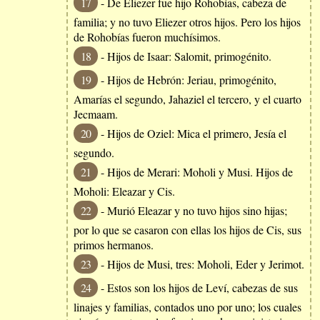
17
- De Eliezer fue hijo Rohobías, cabeza de
familia; y no tuvo Eliezer otros hijos. Pero los hijos
de Rohobías fueron muchísimos.
18
- Hijos de Isaar: Salomit, primogénito.
19
- Hijos de Hebrón: Jeriau, primogénito,
Amarías el segundo, Jahaziel el tercero, y el cuarto
Jecmaam.
20
- Hijos de Oziel: Mica el primero, Jesía el
segundo.
21
- Hijos de Merari: Moholi y Musi. Hijos de
Moholi: Eleazar y Cis.
22
- Murió Eleazar y no tuvo hijos sino hijas;
por lo que se casaron con ellas los hijos de Cis, sus
primos hermanos.
23
- Hijos de Musi, tres: Moholi, Eder y Jerimot.
24
- Estos son los hijos de Leví, cabezas de sus
linajes y familias, contados uno por uno; los cuales