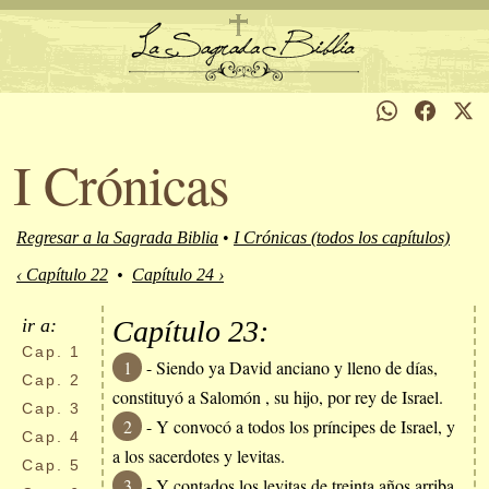
I Crónicas
Regresar a la Sagrada Biblia
•
I Crónicas (todos los capítulos)
‹ Capítulo 22
•
Capítulo 24 ›
ir a:
Capítulo 23:
Cap.
1
1
- Siendo ya David anciano y lleno de días,
Cap.
2
constituyó a Salomón , su hijo, por rey de Israel.
Cap.
3
2
- Y convocó a todos los príncipes de Israel, y
Cap.
4
a los sacerdotes y levitas.
Cap.
5
3
- Y contados los levitas de treinta años arriba,