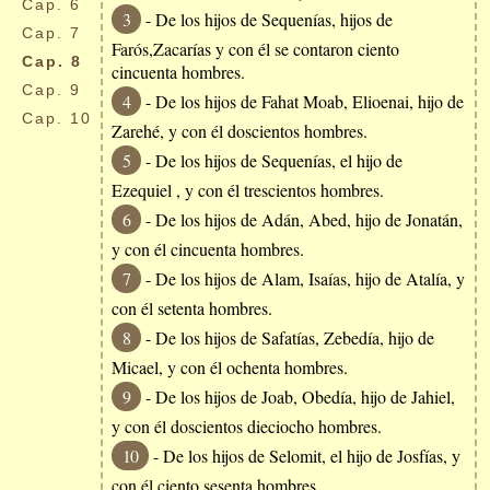
Cap.
6
3
- De los hijos de Sequenías, hijos de
Cap.
7
Farós,Zacarías y con él se contaron ciento
Cap.
8
cincuenta hombres.
Cap.
9
4
- De los hijos de Fahat Moab, Elioenai, hijo de
Cap.
10
Zarehé, y con él doscientos hombres.
5
- De los hijos de Sequenías, el hijo de
Ezequiel , y con él trescientos hombres.
6
- De los hijos de Adán, Abed, hijo de Jonatán,
y con él cincuenta hombres.
7
- De los hijos de Alam, Isaías, hijo de Atalía, y
con él setenta hombres.
8
- De los hijos de Safatías, Zebedía, hijo de
Micael, y con él ochenta hombres.
9
- De los hijos de Joab, Obedía, hijo de Jahiel,
y con él doscientos dieciocho hombres.
10
- De los hijos de Selomit, el hijo de Josfías, y
con él ciento sesenta hombres.