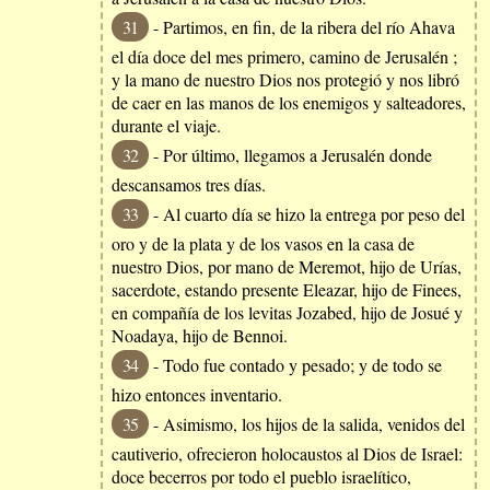
31
- Partimos, en fin, de la ribera del río Ahava
el día doce del mes primero, camino de Jerusalén ;
y la mano de nuestro Dios nos protegió y nos libró
de caer en las manos de los enemigos y salteadores,
durante el viaje.
32
- Por último, llegamos a Jerusalén donde
descansamos tres días.
33
- Al cuarto día se hizo la entrega por peso del
oro y de la plata y de los vasos en la casa de
nuestro Dios, por mano de Meremot, hijo de Urías,
sacerdote, estando presente Eleazar, hijo de Finees,
en compañía de los levitas Jozabed, hijo de Josué y
Noadaya, hijo de Bennoi.
34
- Todo fue contado y pesado; y de todo se
hizo entonces inventario.
35
- Asimismo, los hijos de la salida, venidos del
cautiverio, ofrecieron holocaustos al Dios de Israel:
doce becerros por todo el pueblo israelítico,