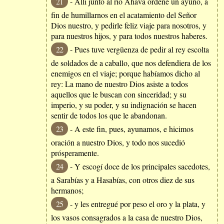
21
- Allí junto al río Ahava ordené un ayuno, a
fin de humillarnos en el acatamiento del Señor
Dios nuestro, y pedirle feliz viaje para nosotros, y
para nuestros hijos, y para todos nuestros haberes.
22
- Pues tuve vergüenza de pedir al rey escolta
de soldados de a caballo, que nos defendiera de los
enemigos en el viaje; porque habíamos dicho al
rey: La mano de nuestro Dios asiste a todos
aquellos que le buscan con sinceridad; y su
imperio, y su poder, y su indignación se hacen
sentir de todos los que le abandonan.
23
- A este fin, pues, ayunamos, e hicimos
oración a nuestro Dios, y todo nos sucedió
prósperamente.
24
- Y escogí doce de los principales sacedotes,
a Sarabías y a Hasabías, con otros diez de sus
hermanos;
25
- y les entregué por peso el oro y la plata, y
los vasos consagrados a la casa de nuestro Dios,