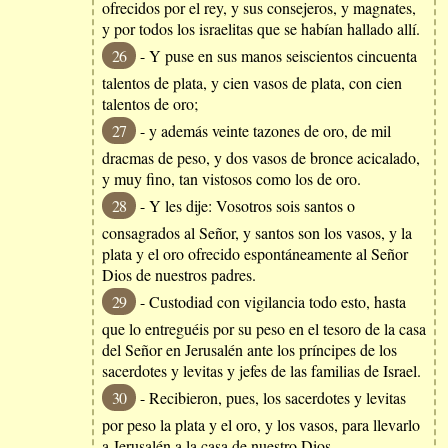
ofrecidos por el rey, y sus consejeros, y magnates,
y por todos los israelitas que se habían hallado allí.
26
- Y puse en sus manos seiscientos cincuenta
talentos de plata, y cien vasos de plata, con cien
talentos de oro;
27
- y además veinte tazones de oro, de mil
dracmas de peso, y dos vasos de bronce acicalado,
y muy fino, tan vistosos como los de oro.
28
- Y les dije: Vosotros sois santos o
consagrados al Señor, y santos son los vasos, y la
plata y el oro ofrecido espontáneamente al Señor
Dios de nuestros padres.
29
- Custodiad con vigilancia todo esto, hasta
que lo entreguéis por su peso en el tesoro de la casa
del Señor en Jerusalén ante los príncipes de los
sacerdotes y levitas y jefes de las familias de Israel.
30
- Recibieron, pues, los sacerdotes y levitas
por peso la plata y el oro, y los vasos, para llevarlo
a Jerusalén a la casa de nuestro Dios.