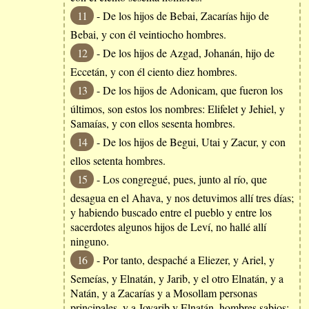
11
- De los hijos de Bebai, Zacarías hijo de
Bebai, y con él veintiocho hombres.
12
- De los hijos de Azgad, Johanán, hijo de
Eccetán, y con él ciento diez hombres.
13
- De los hijos de Adonicam, que fueron los
últimos, son estos los nombres: Elifelet y Jehiel, y
Samaías, y con ellos sesenta hombres.
14
- De los hijos de Begui, Utai y Zacur, y con
ellos setenta hombres.
15
- Los congregué, pues, junto al río, que
desagua en el Ahava, y nos detuvimos allí tres días;
y habiendo buscado entre el pueblo y entre los
sacerdotes algunos hijos de Leví, no hallé allí
ninguno.
16
- Por tanto, despaché a Eliezer, y Ariel, y
Semeías, y Elnatán, y Jarib, y el otro Elnatán, y a
Natán, y a Zacarías y a Mosollam personas
principales, y a Joyarib y Elnatán, hombres sabios;