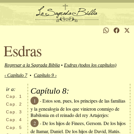
Esdras
Regresar a la Sagrada Biblia
•
Esdras (todos los capítulos)
‹ Capítulo 7
•
Capítulo 9 ›
ir a:
Capítulo 8:
Cap.
1
1
- Estos son, pues, los príncipes de las familias
Cap.
2
y la genealogía de los que vinieron conmigo de
Cap.
3
Babilonia en el reinado del rey Artajerjes:
Cap.
4
2
- De los hijos de Finees, Gersom. De los hijos
Cap.
5
de Itamar, Daniel. De los hijos de David, Hatús.