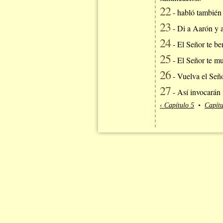
22
- habló también 
23
- Di a Aarón y a 
24
- El Señor te be
25
- El Señor te mue
26
- Vuelva el Señor
27
- Así invocarán 
‹ Capítulo 5
•
Capítu