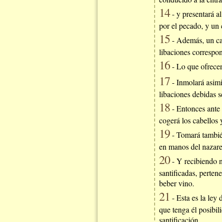
14
- y presentará a
por el pecado, y un 
15
- Además, un can
libaciones correspon
16
- Lo que ofrecer
17
- Inmolará asimi
libaciones debidas s
18
- Entonces ante l
cogerá los cabellos 
19
- Tomará también
en manos del nazareo
20
- Y recibiendo n
santificadas, perten
beber vino.
21
- Esta es la ley
que tenga él posibil
santificación.