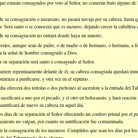
ue estarán consagrados por voto al Señor, no comerán fruto alguno de la
e su consagración o nazareato, no pasará navaja por su cabeza, hasta q
. Será santo o se conocerá que es nazareo, dejando crecer la cabellera 
de su consagración no entrará donde haya un muerto;
nerales, aunque sean de padre, o de madre o de hermano, o hermana, a f
za la señal de hombre consagrado a Dios.
e su separación será santo o consagrado al Señor.
riere repentinamente delante de él, su cabeza consagrada quedará inmu
ienza a purificarse, y otra vez en el séptimo.
ía ofrecerá dos tórtolas o dos pichones al sacerdote a la entrada del Ta
 sacrificará a uno por el pecado, y el otro en holocausto, y hará oració
santificará de nuevo su cabeza en aquel día,
os días de su separación al Señor ofreciendo un cordero primal por el p
azareato no valgan, por cuanto su santificación fue contaminada.
 de la consagración de los nazareos. Cumplidos que sean los días por los 
da del Tabernáculo de la alianza;