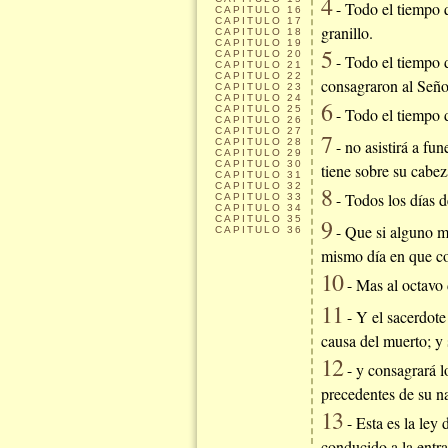
4
- Todo el tiempo q
CAPITULO
16
CAPITULO
17
granillo.
CAPITULO
18
CAPITULO
19
5
CAPITULO
20
- Todo el tiempo d
CAPITULO
21
CAPITULO
22
consagraron al Señor
CAPITULO
23
CAPITULO
24
6
CAPITULO
25
- Todo el tiempo 
CAPITULO
26
CAPITULO
27
7
CAPITULO
28
- no asistirá a fu
CAPITULO
29
CAPITULO
30
tiene sobre su cabe
CAPITULO
31
CAPITULO
32
8
- Todos los días d
CAPITULO
33
CAPITULO
34
CAPITULO
35
9
- Que si alguno mu
CAPITULO
36
mismo día en que com
10
- Mas al octavo d
11
- Y el sacerdote
causa del muerto; y 
12
- y consagrará l
precedentes de su n
13
- Esta es la ley
conducido a la entra