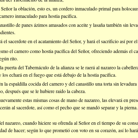
l Señor la oblación, esto es, un cordero inmaculado primal para holoca
carnero inmaculado para hostia pacífica.
astillo de panes ázimos amasados con aceite y lasaña también sin leva
dientes.
á el sacerdote en el acatamiento del Señor, y hará el sacrificio así por
smo el carnero como hostia pacífica del Señor, ofreciendo además el can
egún rito.
a puerta del Tabernáculo de la alianza se le raerá al nazareo la cabelle
y los echará en el fuego que está debajo de la hostia pacífica.
 la espaldilla cocida del carnero y del canastillo una torta sin levadur
, después que se le hubiere raído la cabeza.
uevamente estas mismas cosas de mano de nazareo, las elevará en pres
ecerán al sacerdote, así como el pecho que se mandó separar y la pierna
 del nazareo, cuando hiciere su ofrenda al Señor en el tiempo de su cons
idad de hacer; según lo que prometió con voto en su corazón, así lo ha