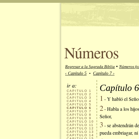
Números
•
Regresar a la Sagrada Biblia
Números (to
‹ Capítulo 5
•
Capítulo 7 ›
ir a:
Capítulo 6
CAPITULO
1
CAPITULO
2
1
- Y habló el Seño
CAPITULO
3
CAPITULO
4
CAPITULO
5
2
- Habla a los hijo
CAPITULO
6
CAPITULO
7
CAPITULO
8
Señor,
CAPITULO
9
3
CAPITULO
10
- se abstendrán d
CAPITULO
11
CAPITULO
12
pueda embriagar, ni
CAPITULO
13
CAPITULO
14
CAPITULO
15