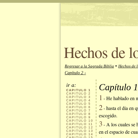
Hechos de l
•
Regresar a la Sagrada Biblia
Hechos de l
Capítulo 2 ›
ir a:
Capítulo 1
CAPITULO
1
CAPITULO
2
1
- He hablado en mi
CAPITULO
3
CAPITULO
4
CAPITULO
5
2
- hasta el día en q
CAPITULO
6
CAPITULO
7
CAPITULO
8
escogido.
CAPITULO
9
3
CAPITULO
10
- A los cuales se
CAPITULO
11
CAPITULO
12
en el espacio de cua
CAPITULO
13
CAPITULO
14
CAPITULO
15