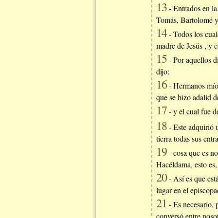
13
- Entrados en la
Tomás, Bartolomé y 
14
- Todos los cual
madre de Jesús , y c
15
- Por aquellos d
dijo:
16
- Hermanos míos,
que se hizo adalid d
17
- y el cual fue 
18
- Este adquirió
tierra todas sus entr
19
- cosa que es no
Hacéldama, esto es
20
- Así es que est
lugar en el episcopa
21
- Es necesario, 
conversó entre nosot