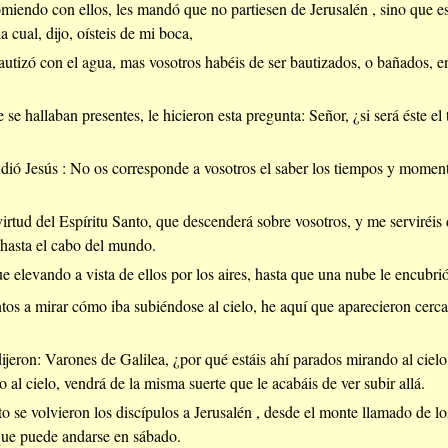
miendo con ellos, les mandó que no partiesen de Jerusalén , sino que e
 cual, dijo, oísteis de mi boca,
autizó con el agua, mas vosotros habéis de ser bautizados, o bañados, e
se hallaban presentes, le hicieron esta pregunta: Señor, ¿si será éste el 
dió Jesús : No os corresponde a vosotros el saber los tiempos y moment
a virtud del Espíritu Santo, que descenderá sobre vosotros, y me serviréis 
 hasta el cabo del mundo.
ue elevando a vista de ellos por los aires, hasta que una nube le encubrió
tos a mirar cómo iba subiéndose al cielo, he aquí que aparecieron cerca
 dijeron: Varones de Galilea, ¿por qué estáis ahí parados mirando al ciel
o al cielo, vendrá de la misma suerte que le acabáis de ver subir allá.
o se volvieron los discípulos a Jerusalén , desde el monte llamado de los
que puede andarse en sábado.