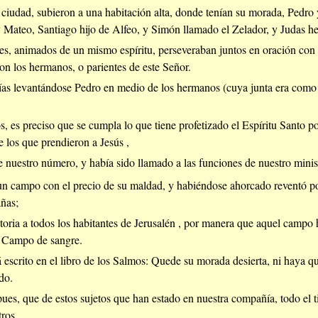
 ciudad, subieron a una habitación alta, donde tenían su morada, Pedro
Mateo, Santiago hijo de Alfeo, y Simón llamado el Zelador, y Judas h
es, animados de un mismo espíritu, perseveraban juntos en oración con 
on los hermanos, o parientes de este Señor.
ías levantándose Pedro en medio de los hermanos (cuya junta era como d
 es preciso que se cumpla lo que tiene profetizado el Espíritu Santo p
e los que prendieron a Jesús ,
de nuestro número, y había sido llamado a las funciones de nuestro minis
 un campo con el precio de su maldad, y habiéndose ahorcado reventó p
añas;
toria a todos los habitantes de Jerusalén , por manera que aquel campo
, Campo de sangre.
á escrito en el libro de los Salmos: Quede su morada desierta, ni haya qu
do.
pues, que de estos sujetos que han estado en nuestra compañía, todo el
ros,