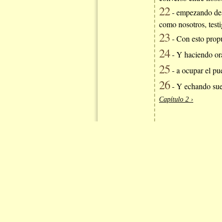
22
- empezando desd
como nosotros, testi
23
- Con esto propu
24
- Y haciendo ora
25
- a ocupar el pue
26
- Y echando suer
Capítulo 2 ›