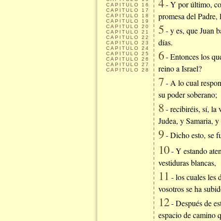
4
- Y por último, co
CAPITULO
16
CAPITULO
17
promesa del Padre, la
CAPITULO
18
CAPITULO
19
5
CAPITULO
20
- y es, que Juan b
CAPITULO
21
CAPITULO
22
días.
CAPITULO
23
CAPITULO
24
6
CAPITULO
25
- Entonces los que 
CAPITULO
26
CAPITULO
27
reino a Israel?
CAPITULO
28
7
- A lo cual respon
su poder soberano;
8
- recibiréis, sí, l
Judea, y Samaria, y
9
- Dicho esto, se f
10
- Y estando aten
vestiduras blancas,
11
- los cuales les
vosotros se ha subid
12
- Después de est
espacio de camino 