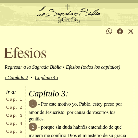
Efesios
Regresar a la Sagrada Biblia
•
Efesios (todos los capítulos)
‹ Capítulo 2
•
Capítulo 4 ›
ir a:
Capítulo 3:
Cap.
1
1
- Por este motivo yo, Pablo, estoy preso por
Cap.
2
amor de Jesucristo, por causa de vosotros los
Cap.
3
gentiles,
Cap.
4
2
- porque sin duda habréis entendido de qué
Cap.
5
manera me confirió Dios el ministerio de su gracia