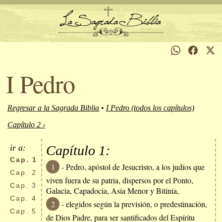
I Pedro
Regresar a la Sagrada Biblia
•
I Pedro (todos los capítulos)
Capítulo 2 ›
ir a:
Capítulo 1:
Cap.
1
1
- Pedro, apóstol de Jesucristo, a los judíos que
Cap.
2
viven fuera de su patria, dispersos por el Ponto,
Cap.
3
Galacia, Capadocia, Asia Menor y Bitinia,
Cap.
4
2
- elegidos según la previsión, o predestinación,
Cap.
5
de Dios Padre, para ser santificados del Espíritu