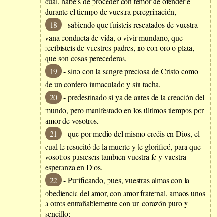
cual, habéis de proceder con temor de ofenderle
durante el tiempo de vuestra peregrinación,
18
- sabiendo que fuisteis rescatados de vuestra
vana conducta de vida, o vivir mundano, que
recibisteis de vuestros padres, no con oro o plata,
que son cosas perecederas,
19
- sino con la sangre preciosa de Cristo como
de un cordero inmaculado y sin tacha,
20
- predestinado sí ya de antes de la creación del
mundo, pero manifestado en los últimos tiempos por
amor de vosotros,
21
- que por medio del mismo creéis en Dios, el
cual le resucitó de la muerte y le glorificó, para que
vosotros pusieseis también vuestra fe y vuestra
esperanza en Dios.
22
- Purificando, pues, vuestras almas con la
obediencia del amor, con amor fraternal, amaos unos
a otros entrañablemente con un corazón puro y
sencillo;