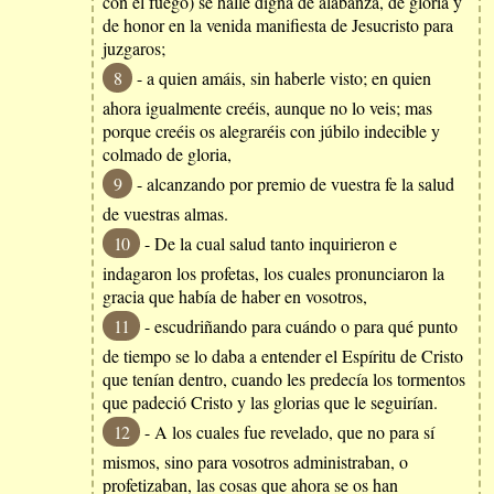
con el fuego) se halle digna de alabanza, de gloria y
de honor en la venida manifiesta de Jesucristo para
juzgaros;
8
- a quien amáis, sin haberle visto; en quien
ahora igualmente creéis, aunque no lo veis; mas
porque creéis os alegraréis con júbilo indecible y
colmado de gloria,
9
- alcanzando por premio de vuestra fe la salud
de vuestras almas.
10
- De la cual salud tanto inquirieron e
indagaron los profetas, los cuales pronunciaron la
gracia que había de haber en vosotros,
11
- escudriñando para cuándo o para qué punto
de tiempo se lo daba a entender el Espíritu de Cristo
que tenían dentro, cuando les predecía los tormentos
que padeció Cristo y las glorias que le seguirían.
12
- A los cuales fue revelado, que no para sí
mismos, sino para vosotros administraban, o
profetizaban, las cosas que ahora se os han