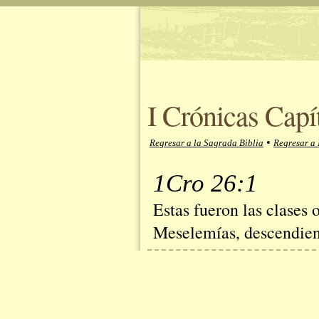
I Crónicas Capí
•
Regresar a la Sagrada Biblia
Regresar a 
1Cro 26:1
Estas fueron las clases 
Meselemías, descendient