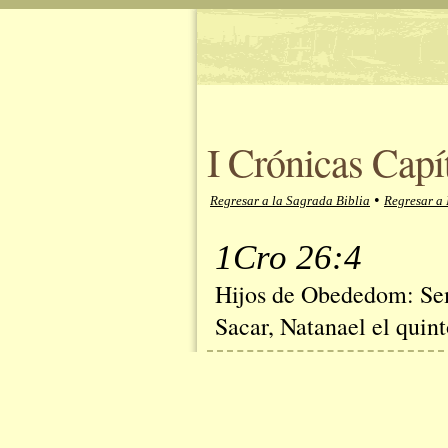
I Crónicas Capí
•
Regresar a la Sagrada Biblia
Regresar a 
1Cro 26:4
Hijos de Obededom: Seme
Sacar, Natanael el quint