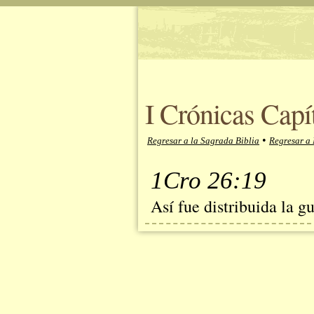
I Crónicas Capí
•
Regresar a la Sagrada Biblia
Regresar a 
1Cro 26:19
Así fue distribuida la g