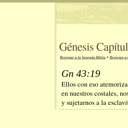
Génesis Capítul
•
Regresar a la Sagrada Biblia
Regresar a 
Gn 43:19
Ellos con eso atemorizad
en nuestros costales, no
y sujetarnos a la esclav