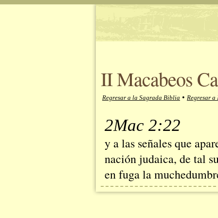
II Macabeos Cap
•
Regresar a la Sagrada Biblia
Regresar a 
2Mac 2:22
y a las señales que apar
nación judaica, de tal s
en fuga la muchedumbre