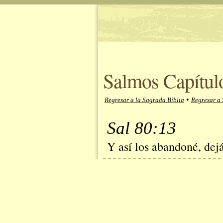
Salmos Capítulo
•
Regresar a la Sagrada Biblia
Regresar a
Sal 80:13
Y así los abandoné, dejá