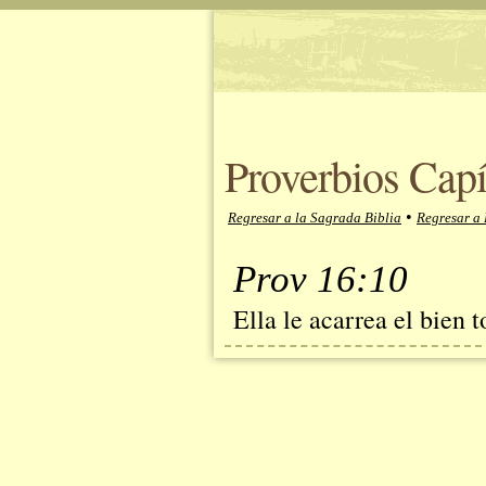
Proverbios Capí
•
Regresar a la Sagrada Biblia
Regresar a 
Prov 16:10
Ella le acarrea el bien 