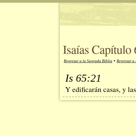
Isaías Capítulo
•
Regresar a la Sagrada Biblia
Regresar a 
Is 65:21
Y edificarán casas, y la