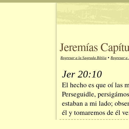
Jeremías Capítu
•
Regresar a la Sagrada Biblia
Regresar a 
Jer 20:10
El hecho es que oí las 
Perseguidle, persigámos
estaban a mi lado; obse
él y tomaremos de él v