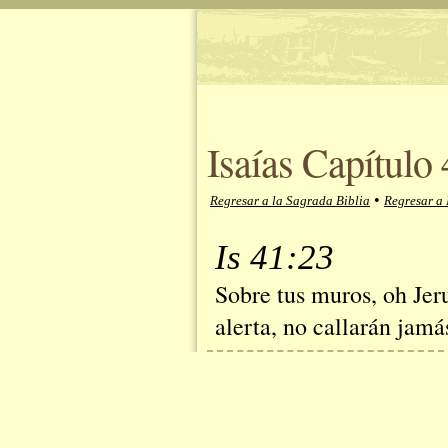
Isaías Capítulo
•
Regresar a la Sagrada Biblia
Regresar a 
Is 41:23
Sobre tus muros, oh Jeru
alerta, no callarán jamá