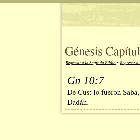
Génesis Capítul
•
Regresar a la Sagrada Biblia
Regresar a 
Gn 10:7
De Cus: lo fueron Sabá
Dadán.