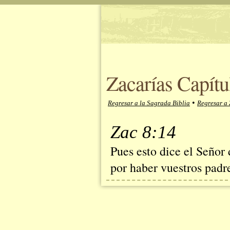
Zacarías Capítu
•
Regresar a la Sagrada Biblia
Regresar a 
Zac 8:14
Pues esto dice el Señor 
por haber vuestros padr