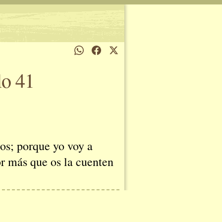
lo 41
os; porque yo voy a
or más que os la cuenten