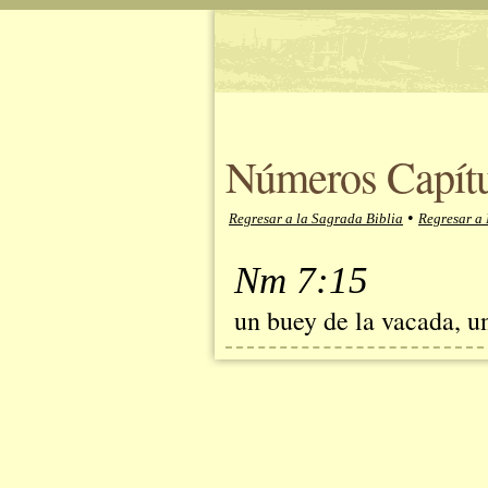
Números Capítu
•
Regresar a la Sagrada Biblia
Regresar a
Nm 7:15
un buey de la vacada, u