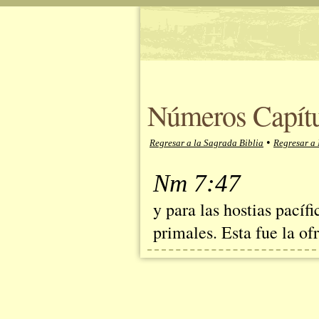
Números Capítu
•
Regresar a la Sagrada Biblia
Regresar a
Nm 7:47
y para las hostias pacíf
primales. Esta fue la of