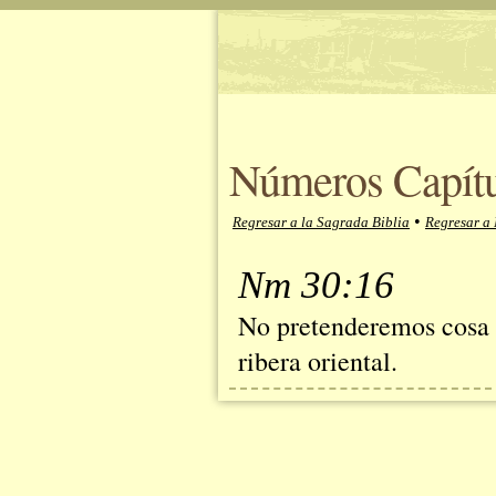
Números Capítu
•
Regresar a la Sagrada Biblia
Regresar a
Nm 30:16
No pretenderemos cosa a
ribera oriental.