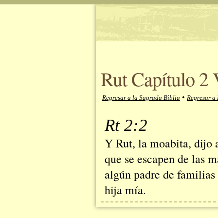
Rut Capítulo 2 
•
Regresar a la Sagrada Biblia
Regresar a 
Rt 2:2
Y Rut, la moabita, dijo 
que se escapen de las m
algún padre de familia
hija mía.