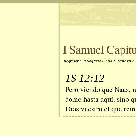
I Samuel Capítu
•
Regresar a la Sagrada Biblia
Regresar a 
1S 12:12
Pero viendo que Naas, r
como hasta aquí, sino q
Dios vuestro el que rei