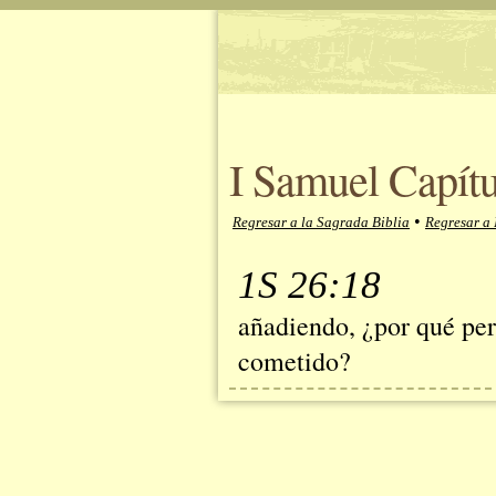
I Samuel Capítu
•
Regresar a la Sagrada Biblia
Regresar a 
1S 26:18
añadiendo, ¿por qué per
cometido?