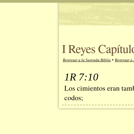
I Reyes Capítul
•
Regresar a la Sagrada Biblia
Regresar a 
1R 7:10
Los cimientos eran tamb
codos;