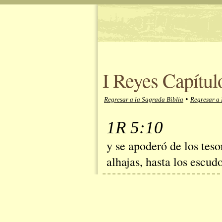
I Reyes Capítul
•
Regresar a la Sagrada Biblia
Regresar a 
1R 5:10
y se apoderó de los teso
alhajas, hasta los escu