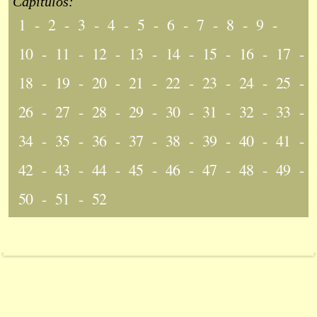
Capítulos:
1
-
2
-
3
-
4
-
5
-
6
-
7
-
8
-
9
-
10
-
11
-
12
-
13
-
14
-
15
-
16
-
17
-
18
-
19
-
20
-
21
-
22
-
23
-
24
-
25
-
26
-
27
-
28
-
29
-
30
-
31
-
32
-
33
-
34
-
35
-
36
-
37
-
38
-
39
-
40
-
41
-
42
-
43
-
44
-
45
-
46
-
47
-
48
-
49
-
50
-
51
-
52