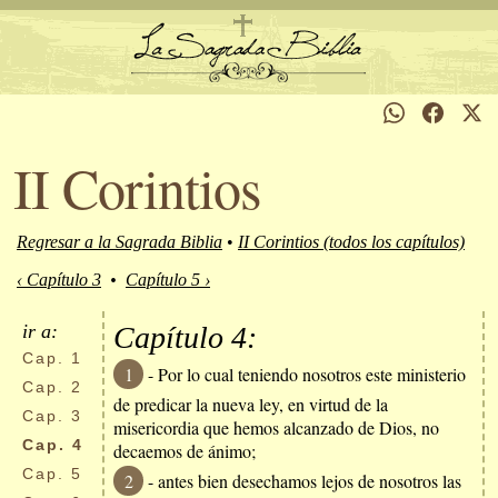
II Corintios
Regresar a la Sagrada Biblia
•
II Corintios (todos los capítulos)
‹ Capítulo 3
•
Capítulo 5 ›
ir a:
Capítulo 4:
Cap.
1
1
- Por lo cual teniendo nosotros este ministerio
Cap.
2
de predicar la nueva ley, en virtud de la
Cap.
3
misericordia que hemos alcanzado de Dios, no
Cap.
4
decaemos de ánimo;
Cap.
5
2
- antes bien desechamos lejos de nosotros las