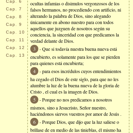
Cap.
6
ocultas infamias o disimulos vergonzosos de los
Cap.
7
falsos hermanos, no procediendo con artificio, ni
alterando la palabra de Dios, sino alegando
Cap.
8
únicamente en abono nuestro para con todos
Cap.
9
aquellos que juzguen de nosotros según su
Cap.
10
conciencia, la sinceridad con que predicamos la
Cap.
11
verdad delante de Dios.
Cap.
12
3
- Que si todavía nuestra buena nueva está
Cap.
13
encubierto, es solamente para los que se pierden
para quienes está encubierta;
4
- para esos incrédulos cuyos entendimientos
ha cegado el Dios de este siglo, para que no les
alumbre la luz de la buena nueva de la gloria de
Cristo , el cual es la imagen de Dios.
5
- Porque no nos predicamos a nosotros
mismos, sino a Jesucristo, Señor nuestro,
haciéndonos siervos vuestros por amor de Jesús .
6
- Porque Dios, que dijo que la luz saliese o
brillase de en medio de las tinieblas, él mismo ha