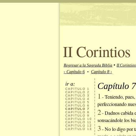
II Corintios
•
Regresar a la Sagrada Biblia
II Corintios
‹ Capítulo 6
•
Capítulo 8 ›
ir a:
Capítulo 7
CAPITULO
1
CAPITULO
2
1
- Teniendo, pues, 
CAPITULO
3
CAPITULO
4
CAPITULO
5
perfeccionando nuest
CAPITULO
6
CAPITULO
7
2
- Dadnos cabida e
CAPITULO
8
CAPITULO
9
sonsacándole los bi
CAPITULO
10
CAPITULO
11
3
CAPITULO
12
- No lo digo por t
CAPITULO
13