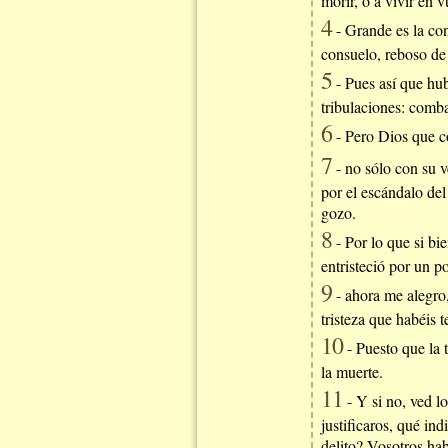
morir, o a vivir en 
4
- Grande es la con
consuelo, reboso de
5
- Pues así que hub
tribulaciones: comba
6
- Pero Dios que co
7
- no sólo con su v
por el escándalo del
gozo.
8
- Por lo que si bi
entristeció por un p
9
- ahora me alegro,
tristeza que habéis
10
- Puesto que la t
la muerte.
11
- Y si no, ved l
justificaros, qué in
delito? Vosotros hab