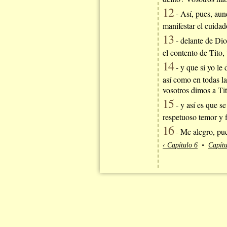
12
- Así, pues, aunq
manifestar el cuida
13
- delante de Dio
el contento de Tito,
14
- y que si yo le
así como en todas la
vosotros dimos a Tit
15
- y así es que s
respetuoso temor y fi
16
- Me alegro, pue
‹ Capítulo 6
•
Capítu