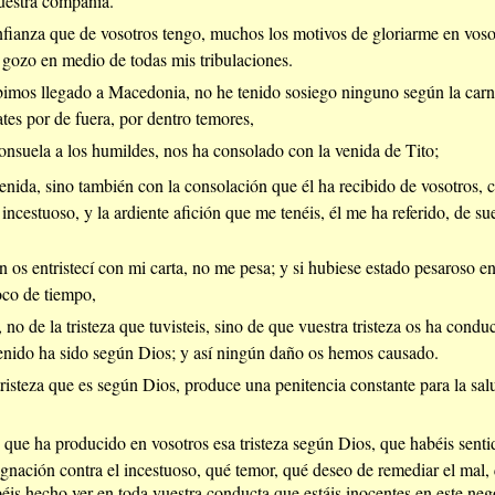
vuestra compañía.
fianza que de vosotros tengo, muchos los motivos de gloriarme en vosot
 gozo en medio de todas mis tribulaciones.
imos llegado a Macedonia, no he tenido sosiego ninguno según la carne
tes por de fuera, por dentro temores,
nsuela a los humildes, nos ha consolado con la venida de Tito;
enida, sino también con la consolación que él ha recibido de vosotros, 
 incestuoso, y la ardiente afición que me tenéis, él me ha referido, de
en os entristecí con mi carta, no me pesa; y si hubiese estado pesaroso en
oco de tiempo,
 no de la tristeza que tuvisteis, sino de que vuestra tristeza os ha cond
 tenido ha sido según Dios; y así ningún daño os hemos causado.
risteza que es según Dios, produce una penitencia constante para la salu
o que ha producido en vosotros esa tristeza según Dios, que habéis senti
dignación contra el incestuoso, qué temor, qué deseo de remediar el mal, 
éis hecho ver en toda vuestra conducta que estáis inocentes en este neg