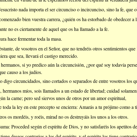
sucristo nada importa el ser circunciso o incircunciso, sino la fe, que 
comenzado bien vuestra carrera, ¿quién os ha estorbado de obedecer a 
nte no es ciertamente de aquel que os ha llamado a la fe.
ura hace fermentar toda la masa.
stante, de vosotros en el Señor, que no tendréis otros sentimientos que
iera que sea, llevará el castigo merecido.
 hermanos, si yo predico aún la circuncisión, ¿por qué soy todavía pers
que causo a los judíos.
o digo circuncidados, sino cortados o separados de entre vosotros los q
, hermanos míos, sois llamados a un estado de libertad; cuidad solamente
gún la carne; pero sed siervos unos de otros por un amor espiritual,
 toda la ley en este precepto se encierra: Amarás a tu prójimo como a t
ros os mordéis, y roéis, mirad no os destruyáis los unos a los otros.
uma: Proceded según el espíritu de Dios, y no satisfaréis los apetitos de
tiene deseos contrarios a los del espíritu, y el espíritu los tiene contrar