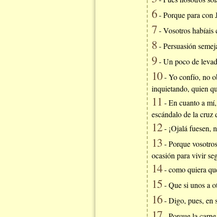
6
- Porque para con Je
7
- Vosotros habíais 
8
- Persuasión semeja
9
- Un poco de levad
10
- Yo confío, no ob
inquietando, quien qu
11
- En cuanto a mí,
escándalo de la cruz 
12
- ¡Ojalá fuesen, n
13
- Porque vosotros
ocasión para vivir se
14
- como quiera que
15
- Que si unos a ot
16
- Digo, pues, en s
17
- Porque la carne 