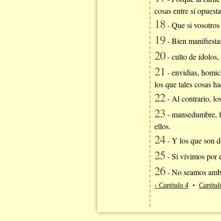
cosas entre sí opuest
18
- Que si vosotros 
19
- Bien manifiestas
20
- culto de ídolos,
21
- envidias, homic
los que tales cosas h
22
- Al contrario, lo
23
- mansedumbre, fe,
ellos.
24
- Y los que son de
25
- Si vivimos por 
26
- No seamos ambic
‹ Capítulo 4
•
Capítul