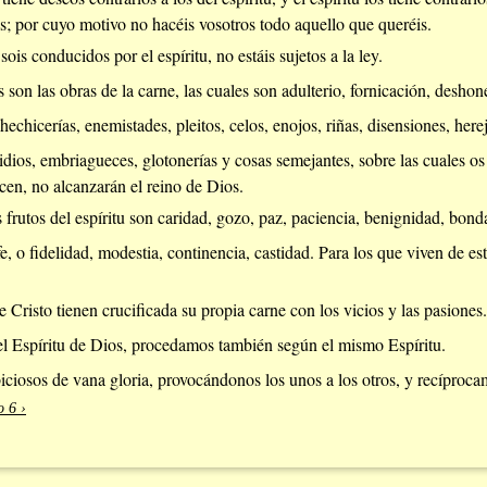
as; por cuyo motivo no hacéis vosotros todo aquello que queréis.
sois conducidos por el espíritu, no estáis sujetos a la ley.
 son las obras de la carne, las cuales son adulterio, fornicación, deshone
 hechicerías, enemistades, pleitos, celos, enojos, riñas, disensiones, herej
idios, embriagueces, glotonerías y cosas semejantes, sobre las cuales 
acen, no alcanzarán el reino de Dios.
s frutos del espíritu son caridad, gozo, paz, paciencia, benignidad, bon
 o fidelidad, modestia, continencia, castidad. Para los que viven de es
 Cristo tienen crucificada su propia carne con los vicios y las pasiones.
el Espíritu de Dios, procedamos también según el mismo Espíritu.
iosos de vana gloria, provocándonos los unos a los otros, y recíproc
o 6 ›