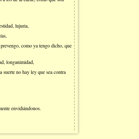
stidad, lujuria,
ías,
os prevengo, como ya tengo dicho, que
dad, longanimidad,
ta suerte no hay ley que sea contra
amente envidiándonos.