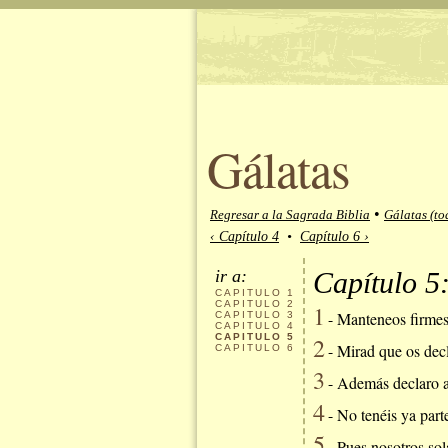
Gálatas
•
Regresar a la Sagrada Biblia
Gálatas (to
‹ Capítulo 4
•
Capítulo 6 ›
ir a:
Capítulo 5
CAPITULO
1
CAPITULO
2
1
- Manteneos firmes,
CAPITULO
3
CAPITULO
4
CAPITULO
5
2
- Mirad que os decl
CAPITULO
6
3
- Además declaro a 
4
- No tenéis ya parte
5
- Pues nosotros sola