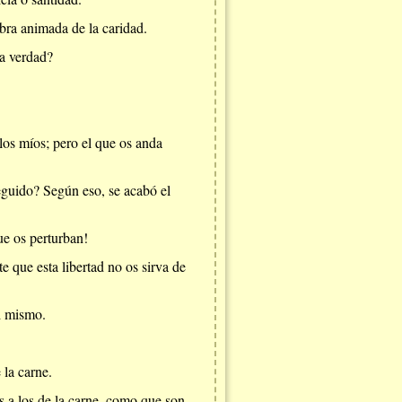
obra animada de la caridad.
la verdad?
 los míos; pero el que os anda
eguido? Según eso, se acabó el
ue os perturban!
 que esta libertad no os sirva de
i mismo.
 la carne.
ios a los de la carne, como que son