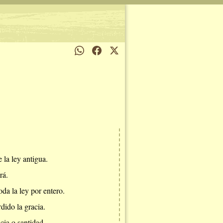
la ley antigua.
rá.
da la ley por entero.
dido la gracia.
cia o santidad.