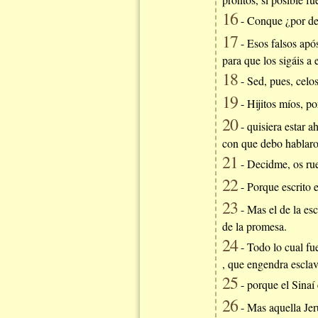
16
- Conque ¿por de
17
- Esos falsos apó
para que los sigáis a e
18
- Sed, pues, celo
19
- Hijitos míos, p
20
- quisiera estar a
con que debo hablaro
21
- Decidme, os rueg
22
- Porque escrito e
23
- Mas el de la esc
de la promesa.
24
- Todo lo cual fu
, que engendra esclav
25
- porque el Sinaí 
26
- Mas aquella Jeru