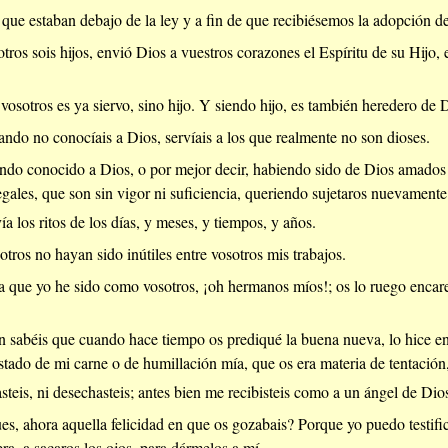
 que estaban debajo de la ley y a fin de que recibiésemos la adopción de
tros sois hijos, envió Dios a vuestros corazones el Espíritu de su Hijo, 
osotros es ya siervo, sino hijo. Y siendo hijo, es también heredero de D
ndo no conocíais a Dios, servíais a los que realmente no son dioses.
ndo conocido a Dios, o por mejor decir, habiendo sido de Dios amados 
egales, que son sin vigor ni suficiencia, queriendo sujetaros nuevamente 
a los ritos de los días, y meses, y tiempos, y años.
tros no hayan sido inútiles entre vosotros mis trabajos.
 que yo he sido como vosotros, ¡oh hermanos míos!; os lo ruego enca
en sabéis que cuando hace tiempo os prediqué la buena nueva, lo hice en
 estado de mi carne o de humillación mía, que os era materia de tentación
steis, ni desechasteis; antes bien me recibisteis como a un ángel de Dio
es, ahora aquella felicidad en que os gozabais? Porque yo puedo testifi
era, a sacaros los ojos, para dármelos a mí.