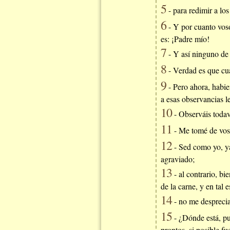
5
- para redimir a los
6
- Y por cuanto voso
es: ¡Padre mío!
7
- Y así ninguno de v
8
- Verdad es que cua
9
- Pero ahora, habie
a esas observancias l
10
- Observáis todaví
11
- Me tomé de voso
12
- Sed como yo, ya
agraviado;
13
- al contrario, bi
de la carne, y en tal
14
- no me desprecia
15
- ¿Dónde está, pu
prontos, si posible fu