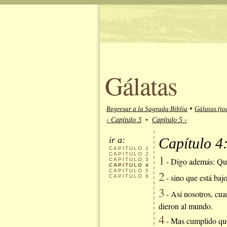
Gálatas
•
Regresar a la Sagrada Biblia
Gálatas (to
‹ Capítulo 3
•
Capítulo 5 ›
ir a:
Capítulo 4
CAPITULO
1
CAPITULO
2
1
- Digo además: Que 
CAPITULO
3
CAPITULO
4
CAPITULO
5
2
- sino que está bajo
CAPITULO
6
3
- Así nosotros, cua
dieron al mundo.
4
- Mas cumplido que 