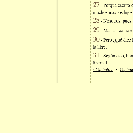
27
- Porque escrito e
muchos más los hijos 
28
- Nosotros, pues,
29
- Mas así como en
30
- Pero ¿qué dice l
la libre.
31
- Según esto, herm
libertad.
‹ Capítulo 3
•
Capítul