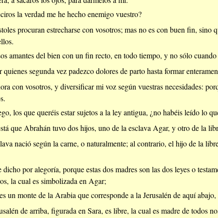
ciros la verdad me he hecho enemigo vuestro?
stoles procuran estrecharse con vosotros; mas no es con buen fin, sino 
llos.
sos amantes del bien con un fin recto, en todo tiempo, y no sólo cuando 
or quienes segunda vez padezco dolores de parto hasta formar enterament
hora con vosotros, y diversificar mi voz según vuestras necesidades: po
s.
o, los que queréis estar sujetos a la ley antigua, ¿no habéis leído lo qu
stá que Abrahán tuvo dos hijos, uno de la esclava Agar, y otro de la libr
lava nació según la carne, o naturalmente; al contrario, el hijo de la li
e dicho por alegoría, porque estas dos madres son las dos leyes o testa
os, la cual es simbolizada en Agar;
es un monte de la Arabia que corresponde a la Jerusalén de aquí abajo, l
salén de arriba, figurada en Sara, es libre, la cual es madre de todos no