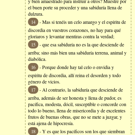
y bien amaestrado para instruir a otros? Muestre por
el buen porte su proceder y una sabiduría llena de
dulzura.
14
- Mas si tenéis un celo amargo y el espíritu de
discordia en vuestros corazones, no hay para qué
gloriaros y levantar mentiras contra la verdad;
15
- que esa sabiduría no es la que desciende de
arriba; sino más bien una sabiduría terrena, animal y
diabólica.
16
- Porque donde hay tal celo o envidia y
espíritu de discordia, allí reina el desorden y todo
género de vicios.
17
- Al contrario, la sabiduría que desciende de
arriba, además de ser honesta y llena de pudor, es
pacífica, modesta, dócil, susceptible o concorde con
todo lo bueno, llena de misericordia y de excelentes
frutos de buenas obras, que no se mete a juzgar, y
está ajena de hipocresía.
18
- Y es que los pacíficos son los que siembran