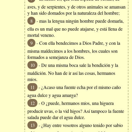
aves, y de serpientes, y de otros animales se amansan
y han sido domados por la naturaleza del hombre;
8
- mas la lengua ningún hombre puede domarla,
ella es un mal que no puede atajarse, y está llena de
mortal veneno.
9
- Con ella bendecimos a Dios Padre, y con la
misma maldecimos a los hombres, los cuales son
formados a semejanza de Dios.
10
- De una misma boca sale la bendición y la
maldición. No han de ir así las cosas, hermanos
míos.
11
- ¿Acaso una fuente echa por el mismo caño
agua dulce y agua amarga?
12
- O ¿puede, hermanos míos, una higuera
producir uvas, o la vid higos? Así tampoco la fuente
salada puede dar el agua dulce.
13
- ¿Hay entre vosotros alguno tenido por sabio