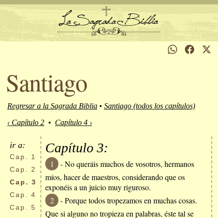
Santiago
Regresar a la Sagrada Biblia
•
Santiago (todos los capítulos)
‹ Capítulo 2
•
Capítulo 4 ›
ir a:
Capítulo 3:
Cap.
1
1
- No queráis muchos de vosotros, hermanos
Cap.
2
míos, hacer de maestros, considerando que os
Cap.
3
exponéis a un juicio muy riguroso.
Cap.
4
2
- Porque todos tropezamos en muchas cosas.
Cap.
5
Que si alguno no tropieza en palabras, éste tal se