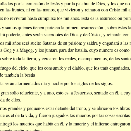
llados por la confesión de Jesús y por la palabra de Dios, y los que no 
en las frentes, ni en las manos, que vivieron y reinaron con Cristo mil a
s no revivirán hasta cumplirse los mil años. Esta es la resurrección pri
y santos quienes tienen parte en la primera resurrección ; sobre éstos l
drá poderío, antes serán sacerdotes de Dios y de Cristo , y reinarán con 
os mil años será suelto Satanás de su prisión; y saldrá y engañará a las
a Gog y a Magog, y los juntará para dar batalla, cuyo número es como l
 sobre toda la tierra, y cercaron los reales, o campamentos, de los sant
fuego del cielo, que los consumió; y el diablo, que los traía engañados,
e también la bestia
eta serán atormentados día y noche por los siglos de los siglos.
ran solio reluciente, y a uno, esto es, a Jesucristo, sentado en él, a cuya
da de ellos.
tos grandes y pequeños estar delante del trono, y se abrieron los libros 
que es el de la vida, y fueron juzgados los muertos por las cosas escritas
ntregó los muertos que había en él, y la muerte y el infierno entregaron
ntencia según sus obras.