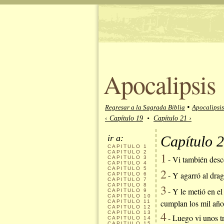
Apocalipsis
•
Regresar a la Sagrada Biblia
Apocalipsis
‹ Capítulo 19
•
Capítulo 21 ›
ir a:
Capítulo 2
CAPITULO
1
CAPITULO
2
1
- Vi también desce
CAPITULO
3
CAPITULO
4
CAPITULO
5
2
- Y agarró al drag
CAPITULO
6
CAPITULO
7
CAPITULO
8
3
- Y le metió en el
CAPITULO
9
CAPITULO
10
cumplan los mil años
CAPITULO
11
CAPITULO
12
4
CAPITULO
13
- Luego vi unos tro
CAPITULO
14
CAPITULO
15