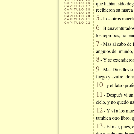
que habían sido dego
CAPITULO
16
CAPITULO
17
recibieron su marca 
CAPITULO
18
CAPITULO
19
5
CAPITULO
20
- Los otros muerto
CAPITULO
21
CAPITULO
22
6
- Bienaventurados 
los réprobos, no ten
7
- Mas al cabo de l
ángulos del mundo, 
8
- Y se extendieron
9
- Mas Dios llovió 
fuego y azufre, dond
10
- y el falso prof
11
- Después vi un g
cielo, y no quedó na
12
- Y vi a los muer
también otro libro, 
13
- El mar, pues, e
dio a cada uno la se