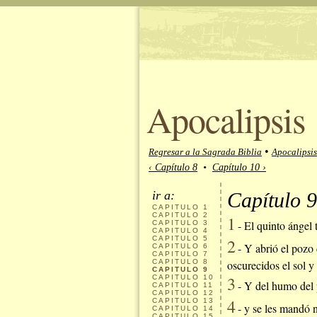
Apocalipsis
•
Regresar a la Sagrada Biblia
Apocalipsis
‹ Capítulo 8
•
Capítulo 10 ›
ir a:
Capítulo 9
CAPITULO
1
CAPITULO
2
1
- El quinto ángel t
CAPITULO
3
CAPITULO
4
CAPITULO
5
2
- Y abrió el pozo
CAPITULO
6
CAPITULO
7
CAPITULO
8
oscurecidos el sol y 
CAPITULO
9
3
CAPITULO
10
- Y del humo del po
CAPITULO
11
CAPITULO
12
4
CAPITULO
13
- y se les mandó n
CAPITULO
14
CAPITULO
15