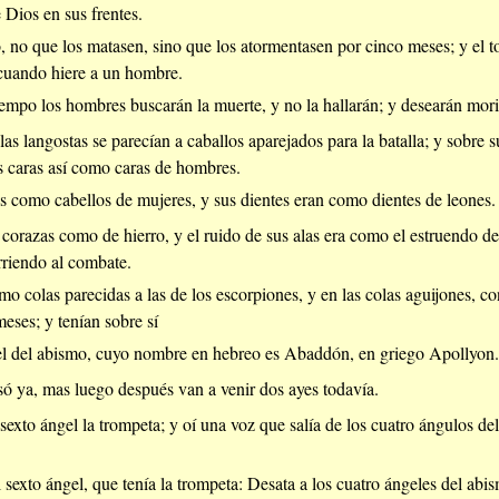
e Dios en sus frentes.
, no que los matasen, sino que los atormentasen por cinco meses; y el 
 cuando hiere a un hombre.
empo los hombres buscarán la muerte, y no la hallarán; y desearán morir
 las langostas se parecían a caballos aparejados para la batalla; y sobre
us caras así como caras de hombres.
s como cabellos de mujeres, y sus dientes eran como dientes de leones.
corazas como de hierro, y el ruido de sus alas era como el estruendo de
rriendo al combate.
mo colas parecidas a las de los escorpiones, y en las colas aguijones, c
eses; y tenían sobre sí
gel del abismo, cuyo nombre en hebreo es Abaddón, en griego Apollyon.
só ya, mas luego después van a venir dos ayes todavía.
sexto ángel la trompeta; y oí una voz que salía de los cuatro ángulos del
l sexto ángel, que tenía la trompeta: Desata a los cuatro ángeles del abi