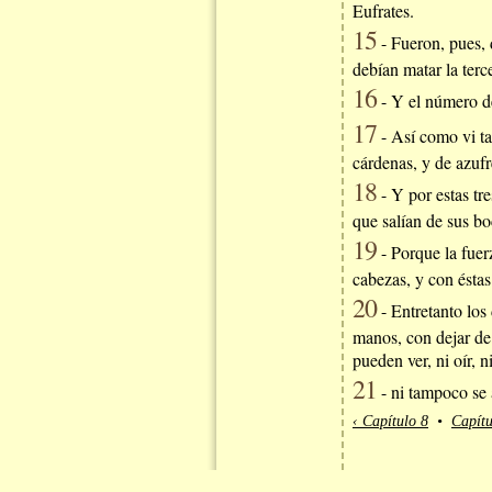
Eufrates.
15
- Fueron, pues, d
debían matar la terc
16
- Y el número de
17
- Así como vi tam
cárdenas, y de azufr
18
- Y por estas tre
que salían de sus bo
19
- Porque la fuerz
cabezas, y con éstas
20
- Entretanto los
manos, con dejar de 
pueden ver, ni oír, n
21
- ni tampoco se a
‹ Capítulo 8
•
Capítu