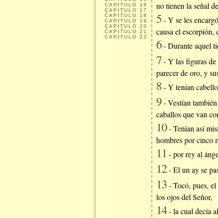
no tienen la señal d
CAPITULO
16
CAPITULO
17
5
CAPITULO
18
- Y se les encargó
CAPITULO
19
CAPITULO
20
causa el escorpión,
CAPITULO
21
CAPITULO
22
6
- Durante aquel ti
7
- Y las figuras de
parecer de oro, y s
8
- Y tenían cabello
9
- Vestían también 
caballos que van co
10
- Tenían así mis
hombres por cinco m
11
- por rey al án
12
- El un ay se pa
13
- Tocó, pues, el 
los ojos del Señor,
14
- la cual decía a