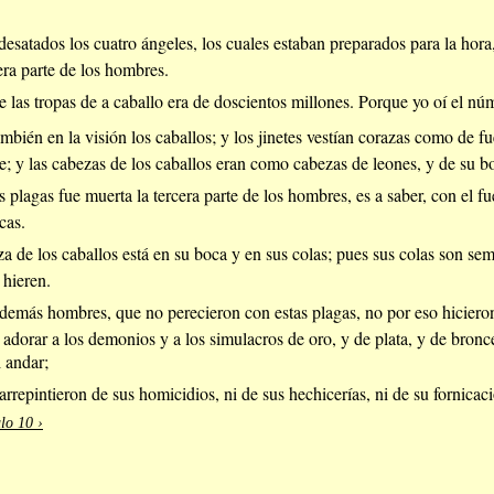
esatados los cuatro ángeles, los cuales estaban preparados para la hora, 
era parte de los hombres.
 las tropas de a caballo era de doscientos millones. Porque yo oí el núm
bién en la visión los caballos; y los jinetes vestían corazas como de fu
e; y las cabezas de los caballos eran como cabezas de leones, y de su b
s plagas fue muerta la tercera parte de los hombres, es a saber, con el f
cas.
a de los caballos está en su boca y en sus colas; pues sus colas son sem
 hieren.
 demás hombres, que no perecieron con estas plagas, no por eso hicieron
adorar a los demonios y a los simulacros de oro, y de plata, y de bronc
i andar;
rrepintieron de sus homicidios, ni de sus hechicerías, ni de su fornicac
lo 10 ›