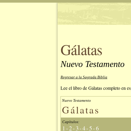
Gálatas
Nuevo Testamento
Regresar a la Sagrada Biblia
Lee el libro de Gálatas completo en es
Nuevo Testamento
Gálatas
Capítulos:
1
-
2
-
3
-
4
-
5
-
6