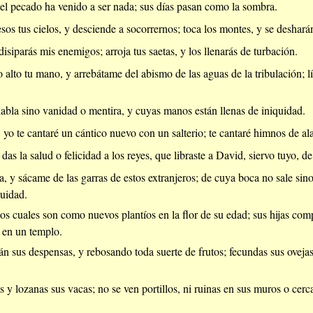
el pecado ha venido a ser nada; sus días pasan como la sombra.
esos tus cielos, y desciende a socorrernos; toca los montes, y se deshar
disiparás mis enemigos; arroja tus saetas, y los llenarás de turbación.
 alto tu mano, y arrebátame del abismo de las aguas de la tribulación; 
abla sino vanidad o mentira, y cuyas manos están llenas de iniquidad.
yo te cantaré un cántico nuevo con un salterio; te cantaré himnos de al
das la salud o felicidad a los reyes, que libraste a David, siervo tuyo, d
, y sácame de las garras de estos extranjeros; de cuya boca no sale si
quidad.
los cuales son como nuevos plantíos en la flor de su edad; sus hijas co
 en un templo.
án sus despensas, y rebosando toda suerte de frutos; fecundas sus oveja
 y lozanas sus vacas; no se ven portillos, ni ruinas en sus muros o cerca