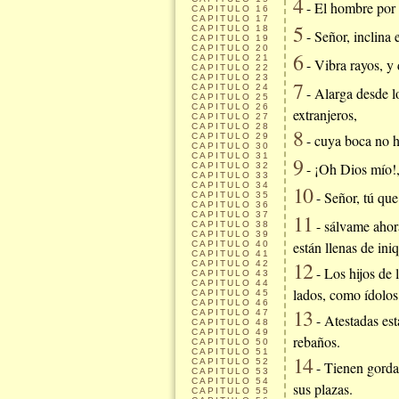
4
- El hombre por 
CAPITULO
16
CAPITULO
17
5
CAPITULO
18
- Señor, inclina 
CAPITULO
19
CAPITULO
20
6
CAPITULO
21
- Vibra rayos, y 
CAPITULO
22
CAPITULO
23
7
CAPITULO
24
- Alarga desde lo
CAPITULO
25
CAPITULO
26
extranjeros,
CAPITULO
27
CAPITULO
28
8
CAPITULO
29
- cuya boca no h
CAPITULO
30
CAPITULO
31
9
- ¡Oh Dios mío!, 
CAPITULO
32
CAPITULO
33
CAPITULO
34
10
- Señor, tú que 
CAPITULO
35
CAPITULO
36
CAPITULO
37
11
- sálvame ahora
CAPITULO
38
CAPITULO
39
están llenas de ini
CAPITULO
40
CAPITULO
41
12
CAPITULO
42
- Los hijos de 
CAPITULO
43
CAPITULO
44
lados, como ídolos
CAPITULO
45
CAPITULO
46
13
CAPITULO
47
- Atestadas est
CAPITULO
48
CAPITULO
49
rebaños.
CAPITULO
50
CAPITULO
51
14
CAPITULO
52
- Tienen gordas
CAPITULO
53
CAPITULO
54
sus plazas.
CAPITULO
55