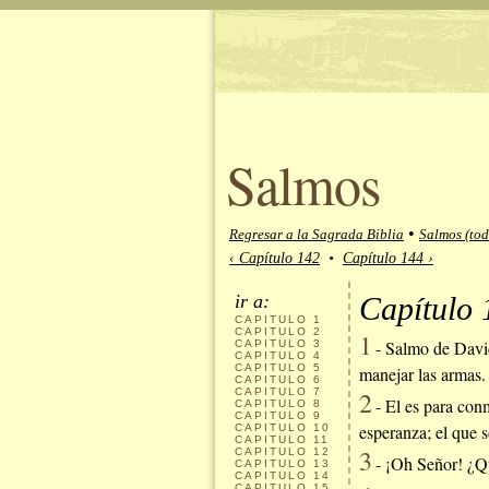
Salmos
•
Regresar a la Sagrada Biblia
Salmos (tod
‹ Capítulo 142
•
Capítulo 144 ›
ir a:
Capítulo 
CAPITULO
1
CAPITULO
2
1
- Salmo de David
CAPITULO
3
CAPITULO
4
CAPITULO
5
manejar las armas.
CAPITULO
6
CAPITULO
7
2
- El es para conm
CAPITULO
8
CAPITULO
9
esperanza; el que 
CAPITULO
10
CAPITULO
11
3
CAPITULO
12
- ¡Oh Señor! ¿Qué
CAPITULO
13
CAPITULO
14
CAPITULO
15