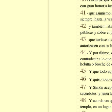
con gran honor a lo
41
- que asimismo l
siempre, hasta la ven
42
- y también habí
públicas y sobre el p
43
- que tuviese a 
autorizasen con su 
44
- Y por último, 
contradecir a lo que
hebilla o broche de 
45
- Y que todo aqu
46
- Y quiso todo e
47
- Y Simón aceptó
sacerdotes, y tener 
48
- Y acordaron qu
templo, en un lugar 