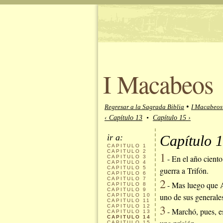
I Macabeos
•
Regresar a la Sagrada Biblia
I Macabeos 
‹ Capítulo 13
•
Capítulo 15 ›
ir a:
Capítulo 1
CAPITULO
1
CAPITULO
2
1
- En el año ciento 
CAPITULO
3
CAPITULO
4
CAPITULO
5
guerra a Trifón.
CAPITULO
6
CAPITULO
7
2
- Mas luego que Ar
CAPITULO
8
CAPITULO
9
uno de sus generales
CAPITULO
10
CAPITULO
11
3
CAPITULO
12
- Marchó, pues, es
CAPITULO
13
CAPITULO
14
CAPITULO
15