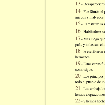
13
- Desaparecieron
14
- Fue Simón el p
inicuos y malvados.
15
- El restauró la
16
- Habiéndose sab
17
- Mas luego que
país, y todas sus ci
18
- le escribieron
hermanos.
19
- Estas cartas f
como sigue:
20
- Los príncipes 
todo el pueblo de lo
21
- Los embajadore
hemos alegrado muc
22
- y hemos hecho 