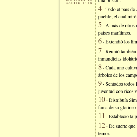
una prisión.
CAPITULO
16
4
- Todo el país de 
pueblo; el cual miró
5
- A más de otros m
países marítimos.
6
- Extendió los lím
7
- Reunió también u
inmundicias idolátri
8
- Cada uno cultiva
árboles de los camp
9
- Sentados todos l
juventud con ricos v
10
- Distribuía Sim
fama de su glorioso
11
- Estableció la p
12
- De suerte que 
temor.