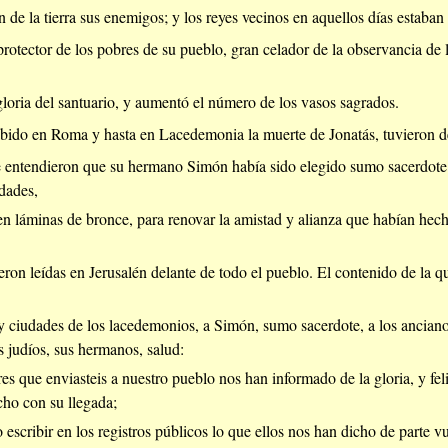
 de la tierra sus enemigos; y los reyes vecinos en aquellos días estaban
rotector de los pobres de su pueblo, gran celador de la observancia de l
 gloria del santuario, y aumentó el número de los vasos sagrados.
ido en Roma y hasta en Lacedemonia la muerte de Jonatás, tuvieron de
 entendieron que su hermano Simón había sido elegido sumo sacerdote 
udades,
 en láminas de bronce, para renovar la amistad y alianza que habían hec
ueron leídas en Jerusalén delante de todo el pueblo. El contenido de la 
y ciudades de los lacedemonios, a Simón, sumo sacerdote, a los ancianos
s judíos, sus hermanos, salud:
s que enviasteis a nuestro pueblo nos han informado de la gloria, y fel
ho con su llegada;
escribir en los registros públicos lo que ellos nos han dicho de parte v