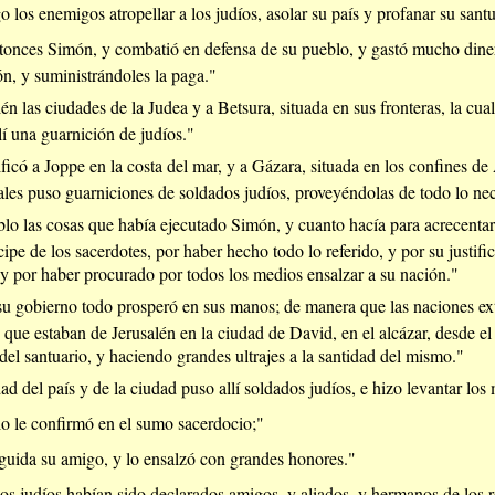
 los enemigos atropellar a los judíos, asolar su país y profanar su santu
ntonces Simón, y combatió en defensa de su pueblo, y gastó mucho din
ón, y suministrándoles la paga."
én las ciudades de la Judea y a Betsura, situada en sus fronteras, la cua
í una guarnición de judíos."
ficó a Joppe en la costa del mar, y a Gázara, situada en los confines de
ales puso guarniciones de soldados judíos, proveyéndolas de todo lo nec
lo las cosas que había ejecutado Simón, y cuanto hacía para acrecentar 
cipe de los sacerdotes, por haber hecho todo lo referido, y por su justifi
 y por haber procurado por todos los medios ensalzar a su nación."
u gobierno todo prosperó en sus manos; de manera que las naciones extr
que estaban de Jerusalén en la ciudad de David, en el alcázar, desde el
del santuario, y haciendo grandes ultrajes a la santidad del mismo."
d del país y de la ciudad puso allí soldados judíos, e hizo levantar los
o le confirmó en el sumo sacerdocio;"
eguida su amigo, y lo ensalzó con grandes honores."
os judíos habían sido declarados amigos, y aliados, y hermanos de los 