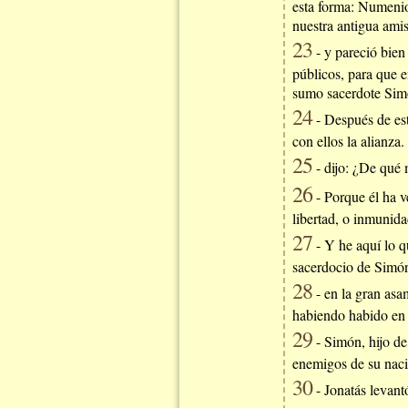
esta forma: Numenio,
nuestra antigua amis
23
- y pareció bien
públicos, para que e
sumo sacerdote Sim
24
- Después de es
con ellos la alianza
25
- dijo: ¿De qué 
26
- Porque él ha v
libertad, o inmunid
27
- Y he aquí lo qu
sacerdocio de Simón
28
- en la gran asa
habiendo habido en n
29
- Simón, hijo de 
enemigos de su nació
30
- Jonatás levant