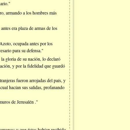
ario."
ero, armando a los hombres más
l antes era plaza de armas de los
 Azoto, ocupada antes por los
esario para su defensa."
la gloria de su nación, lo declaró
cación, y por la fidelidad que guardó
anjeras fueron arrojadas del país, y
 cual hacían sus salidas, profanando
 muros de Jerusalén ."
romanos; y que éstos habían recibido