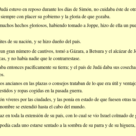
Judá estuvo en reposo durante los días de Simón, no cuidaba éste de otr
 siempre con placer su gobierno y la gloria de que gozaba.
uchos hechos gloriosos, habiendo tomado a Joppe, hizo de ella un puert
ites de su nación, y se hizo dueño del país.
n gran número de cautivos, tomó a Gázara, a Betsura y el alcázar de Jeru
cas, y no había nadie que le contrarrestase.
ba entonces pacíficamente su tierra; y el país de Judá daba sus cosecha
os.
os ancianos en las plazas o consejos trataban de lo que era útil y ventajo
estidos y ropas cogidas en la pasada guerra.
ón víveres por las ciudades, y las ponía en estado de que fuesen otras ta
 nombre se extendió hasta el cabo del mundo.
az en toda la extensión de su país, con lo cual se vio Israel colmado de
podía cada uno estarse sentado a la sombra de su parra y de su higuera,