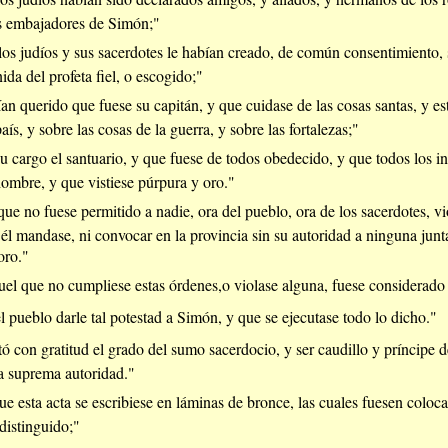
s embajadores de Simón;"
os judíos y sus sacerdotes le habían creado, de común consentimiento, 
ida del profeta fiel, o escogido;"
an querido que fuese su capitán, y que cuidase de las cosas santas, y es
aís, y sobre las cosas de la guerra, y sobre las fortalezas;"
su cargo el santuario, y que fuese de todos obedecido, y que todos los i
hombre, y que vistiese púrpura y oro."
que no fuese permitido a nadie, ora del pueblo, ora de los sacerdotes, v
 él mandase, ni convocar en la provincia sin su autoridad a ninguna junta,
oro."
el que no cumpliese estas órdenes,o violase alguna, fuese considerado 
l pueblo darle tal potestad a Simón, y que se ejecutase todo lo dicho."
 con gratitud el grado del sumo sacerdocio, y ser caudillo y príncipe de
la suprema autoridad."
e esta acta se escribiese en láminas de bronce, las cuales fuesen colocad
distinguido;"