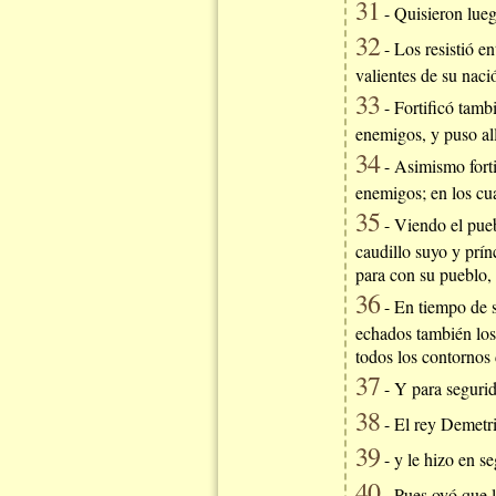
31
- Quisieron luego
32
- Los resistió e
valientes de su naci
33
- Fortificó tambi
enemigos, y puso all
34
- Asimismo forti
enemigos; en los cu
35
- Viendo el pueb
caudillo suyo y prín
para con su pueblo,
36
- En tiempo de s
echados también los 
todos los contornos 
37
- Y para segurida
38
- El rey Demetri
39
- y le hizo en s
40
- Pues oyó que l