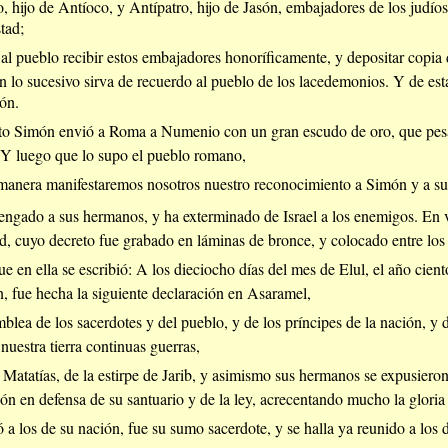
 hijo de Antíoco, y Antípatro, hijo de Jasón, embajadores de los judíos
tad;
 al pueblo recibir estos embajadores honoríficamente, y depositar copia d
n lo sucesivo sirva de recuerdo al pueblo de los lacedemonios. Y de est
ón.
to Simón envió a Roma a Numenio con un gran escudo de oro, que pesab
. Y luego que lo supo el pueblo romano,
manera manifestaremos nosotros nuestro reconocimiento a Simón y a su
engado a sus hermanos, y ha exterminado de Israel a los enemigos. En vi
ad, cuyo decreto fue grabado en láminas de bronce, y colocado entre l
e en ella se escribió: A los dieciocho días del mes de Elul, el año cient
, fue hecha la siguiente declaración en Asaramel,
mblea de los sacerdotes y del pueblo, y de los príncipes de la nación, y 
uestra tierra continuas guerras,
Matatías, de la estirpe de Jarib, y asimismo sus hermanos se expusieron a
n en defensa de su santuario y de la ley, acrecentando mucho la gloria
ó a los de su nación, fue su sumo sacerdote, y se halla ya reunido a los 