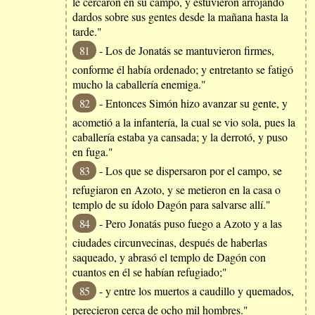
le cercaron en su campo, y estuvieron arrojando
dardos sobre sus gentes desde la mañana hasta la
tarde."
81
- Los de Jonatás se mantuvieron firmes,
conforme él había ordenado; y entretanto se fatigó
mucho la caballería enemiga."
82
- Entonces Simón hizo avanzar su gente, y
acometió a la infantería, la cual se vio sola, pues la
caballería estaba ya cansada; y la derrotó, y puso
en fuga."
83
- Los que se dispersaron por el campo, se
refugiaron en Azoto, y se metieron en la casa o
templo de su ídolo Dagón para salvarse allí."
84
- Pero Jonatás puso fuego a Azoto y a las
ciudades circunvecinas, después de haberlas
saqueado, y abrasó el templo de Dagón con
cuantos en él se habían refugiado;"
85
- y entre los muertos a caudillo y quemados,
perecieron cerca de ocho mil hombres."