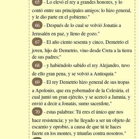
65
- Lo elevó el rey a grandes honores, y lo
contó entre sus principales amigos; lo hizo general,
y le dio parte en el gobierno."
66
- Después de lo cual se volvió Jonatás a
Jerusalén en paz, y lleno de gozo."
67
- El año ciento sesenta y cinco, Demetrio el
joven, hijo de Demetrio, vino desde Creta a la tierra
de sus padres;"
68
- y habiéndolo sabido el rey Alejandro, tuvo
de ello gran pena, y se volvió a Antioquía."
69
- El rey Demetrio hizo general de sus tropas
a Apolonio, que era gobernador de la Celesiria, el
cual juntó un gran ejército, y se acercó a Jamnia, y
envió a decir a Jonatás, sumo sacerdote,"
70
- estas palabras: Tú eres el único que nos
hace resistencia; y yo he llegado a ser un objeto de
escarnio y oprobio, a causa de que tú te haces
fuerte en los montes, y triunfas contra nosotros."