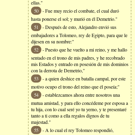
ellas."
50
- Fue muy recio el combate, el cual duró
hasta ponerse el sol; y murió en él Demetrio."
51
- Después de esto, Alejandro envió sus
embajadores a Tolomeo, rey de Egipto, para que le
dijesen en su nombre:"
52
- Puesto que he vuelto a mi reino, y me hallo
sentado en el trono de mis padres, y he recobrado
mis Estados y entrado en posesión de mis dominios
con la derrota de Demetrio,"
53
- a quien deshice en batalla campal, por este
motivo ocupo el trono del reino que él poseía;"
54
- establezcamos ahora entre nosotros una
mutua amistad, y para ello concédeme por esposa a
tu hija, con lo cual seré yo tu yerno, y te presentaré
tanto a ti como a ella regalos dignos de tu
majestad."
55
- A lo cual el rey Tolomeo respondió,