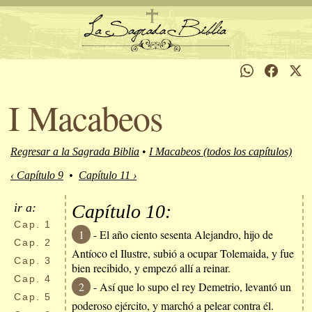
I Macabeos
Regresar a la Sagrada Biblia
•
I Macabeos (todos los capítulos)
‹ Capítulo 9
•
Capítulo 11 ›
ir a:
Capítulo 10:
Cap.
1
1
- El año ciento sesenta Alejandro, hijo de
Cap.
2
Antíoco el Ilustre, subió a ocupar Tolemaida, y fue
Cap.
3
bien recibido, y empezó allí a reinar.
Cap.
4
2
- Así que lo supo el rey Demetrio, levantó un
Cap.
5
poderoso ejército, y marchó a pelear contra él.