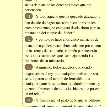
siclos de plata de los derechos reales que me
pertenecen."
41
- Y todo aquello que ha quedado atrasado, y
han dejado de pagar mis administradores en los
años precedentes, se entregará desde ahora para la
reparación del templo del Señor;"
42
- y por lo que hace a los cinco mil siclos de
plata que aquéllos recaudaban cada año por cuenta
de las rentas del santuario, también pertenecerán
éstos a los sacerdotes que están ejerciendo las
funciones de su ministerio."
43
- Asimismo, todos aquellos que siendo
responsables al rey, por cualquier motivo que sea,
se refugiaren en el templo de Jerusalén , o a
cualquier parte de su recinto, quedarán inmunes, y
gozarán libremente de todos los bienes que posean
en mi reino."
44
- Y finalmente, el gasto de lo que se edifique
o repare en el santuario, correrá de cuenta del rey;"