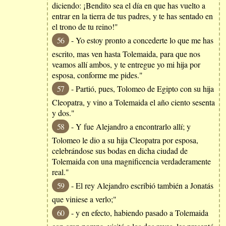
diciendo: ¡Bendito sea el día en que has vuelto a
entrar en la tierra de tus padres, y te has sentado en
el trono de tu reino!"
56
- Yo estoy pronto a concederte lo que me has
escrito, mas ven hasta Tolemaida, para que nos
veamos allí ambos, y te entregue yo mi hija por
esposa, conforme me pides."
57
- Partió, pues, Tolomeo de Egipto con su hija
Cleopatra, y vino a Tolemaida el año ciento sesenta
y dos."
58
- Y fue Alejandro a encontrarlo allí; y
Tolomeo le dio a su hija Cleopatra por esposa,
celebrándose sus bodas en dicha ciudad de
Tolemaida con una magnificencia verdaderamente
real."
59
- El rey Alejandro escribió también a Jonatás
que viniese a verlo;"
60
- y en efecto, habiendo pasado a Tolemaida