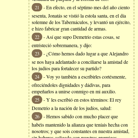
21
- En efecto, en el séptimo mes del año ciento
sesenta, Jonatás se vistió la estola santa, en el día
solemne de los Tabernáculos, y levantó un ejército,
e hizo fabricar gran cantidad de armas.
22
- Así que supo Demetrio estas cosas, se
entristeció sobremanera, y dijo:
23
- ¿Cómo hemos dado lugar a que Alejandro
se nos haya adelantado a conciliarse la amistad de
los judíos para fortalecer su partido?
24
- Voy yo también a escribirles cortésmente,
ofreciéndoles dignidades y dádivas, para
empeñarlos a unirse conmigo en mi auxilio.
25
- Y les escribió en estos términos: El rey
Demetrio a la nación de los judíos, salud:
26
- Hemos sabido con mucho placer que
habéis mantenido la alianza que teníais hecha con
nosotros; y que sois constantes en nuestra amistad,
sin haberos coligado con nuestros enemigos.