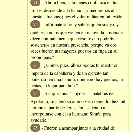
71
- Ahora bien, si tú tienes confianza en tus
tropas, desciende a la llanura, y mediremos allí
nuestras fuerzas; pues el valor militar en mí reside."
72
- Infórmate si no, y sabrás quién soy yo, y
quiénes son los que vienen en mi ayuda; los cuales
dicen confiadamente que vosotros no podréis
sosteneros en nuestra presencia, porque ya dos
veces fueron tus mayores puestos en fuga en su
propio país."
73
- ¿Cómo, pues, ahora podrás tú resistir el
ímpetu de la caballería y de un ejército tan
poderoso en una llanura, donde no hay piedras, ni
peñas, ni lugar para huir."
74
- Así que Jonatás oyó estas palabras de
Apolonio, se alteró su ánimo y escogiendo diez mil
hombres, partió de Jerusalén , saliendo a
incorporarse con él su hermano Simón para
ayudarle."
75
- Fueron a acampar junto a la ciudad de