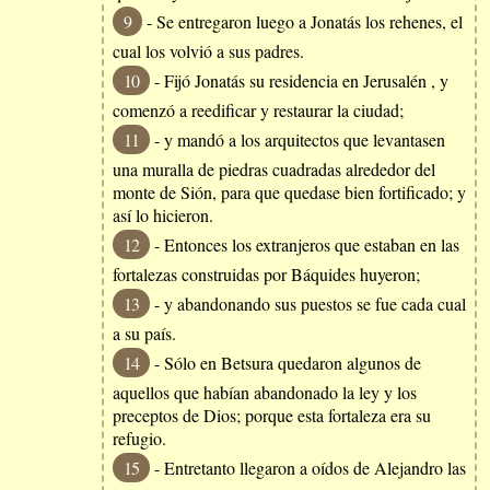
9
- Se entregaron luego a Jonatás los rehenes, el
cual los volvió a sus padres.
10
- Fijó Jonatás su residencia en Jerusalén , y
comenzó a reedificar y restaurar la ciudad;
11
- y mandó a los arquitectos que levantasen
una muralla de piedras cuadradas alrededor del
monte de Sión, para que quedase bien fortificado; y
así lo hicieron.
12
- Entonces los extranjeros que estaban en las
fortalezas construidas por Báquides huyeron;
13
- y abandonando sus puestos se fue cada cual
a su país.
14
- Sólo en Betsura quedaron algunos de
aquellos que habían abandonado la ley y los
preceptos de Dios; porque esta fortaleza era su
refugio.
15
- Entretanto llegaron a oídos de Alejandro las