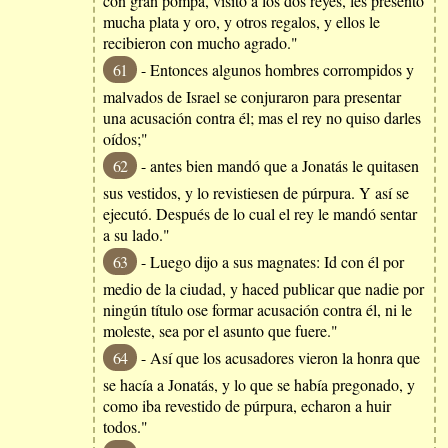
con gran pompa, visitó a los dos reyes, les presentó
mucha plata y oro, y otros regalos, y ellos le
recibieron con mucho agrado."
61
- Entonces algunos hombres corrompidos y
malvados de Israel se conjuraron para presentar
una acusación contra él; mas el rey no quiso darles
oídos;"
62
- antes bien mandó que a Jonatás le quitasen
sus vestidos, y lo revistiesen de púrpura. Y así se
ejecutó. Después de lo cual el rey le mandó sentar
a su lado."
63
- Luego dijo a sus magnates: Id con él por
medio de la ciudad, y haced publicar que nadie por
ningún título ose formar acusación contra él, ni le
moleste, sea por el asunto que fuere."
64
- Así que los acusadores vieron la honra que
se hacía a Jonatás, y lo que se había pregonado, y
como iba revestido de púrpura, echaron a huir
todos."