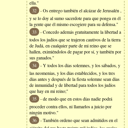
ella."
32
- Os entrego también el alcázar de Jerusalén ,
y se lo doy al sumo sacerdote para que ponga en él
la gente que él mismo escogiere para su defensa."
33
- Concedo además gratuitamente la libertad a
todos los judíos que se trajeron cautivos de la tierra
de Judá, en cualquier parte de mi reino que se
hallen, eximiéndolos de pagar por sí, y también por
sus ganados."
34
- Y todos los días solemnes, y los sábados, y
las neomenias, y los días establecidos, y los tres
días antes y después de la fiesta solemne sean días
de inmunidad y de libertad para todos los judíos
que hay en mi reino;"
35
- de modo que en estos días nadie podrá
proceder contra ellos, ni llamarlos a juicio por
ningún motivo."
36
- También ordeno que sean admitidos en el
ejército del rey hasta treinta mil judíos, los cuales