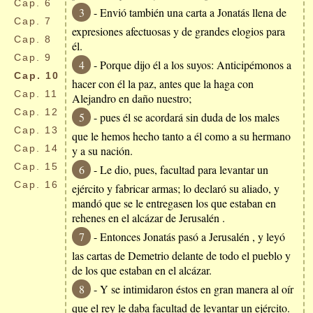
Cap.
6
3
- Envió también una carta a Jonatás llena de
Cap.
7
expresiones afectuosas y de grandes elogios para
Cap.
8
él.
Cap.
9
4
- Porque dijo él a los suyos: Anticipémonos a
Cap.
10
hacer con él la paz, antes que la haga con
Cap.
11
Alejandro en daño nuestro;
Cap.
12
5
- pues él se acordará sin duda de los males
Cap.
13
que le hemos hecho tanto a él como a su hermano
Cap.
14
y a su nación.
Cap.
15
6
- Le dio, pues, facultad para levantar un
Cap.
16
ejército y fabricar armas; lo declaró su aliado, y
mandó que se le entregasen los que estaban en
rehenes en el alcázar de Jerusalén .
7
- Entonces Jonatás pasó a Jerusalén , y leyó
las cartas de Demetrio delante de todo el pueblo y
de los que estaban en el alcázar.
8
- Y se intimidaron éstos en gran manera al oír
que el rey le daba facultad de levantar un ejército.