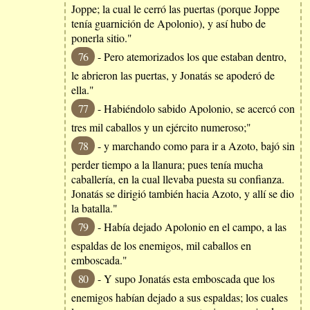
Joppe; la cual le cerró las puertas (porque Joppe
tenía guarnición de Apolonio), y así hubo de
ponerla sitio."
76
- Pero atemorizados los que estaban dentro,
le abrieron las puertas, y Jonatás se apoderó de
ella."
77
- Habiéndolo sabido Apolonio, se acercó con
tres mil caballos y un ejército numeroso;"
78
- y marchando como para ir a Azoto, bajó sin
perder tiempo a la llanura; pues tenía mucha
caballería, en la cual llevaba puesta su confianza.
Jonatás se dirigió también hacia Azoto, y allí se dio
la batalla."
79
- Había dejado Apolonio en el campo, a las
espaldas de los enemigos, mil caballos en
emboscada."
80
- Y supo Jonatás esta emboscada que los
enemigos habían dejado a sus espaldas; los cuales