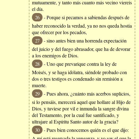
mutuamente, y tanto más cuanto más vecino viereis
el día.
26
- Porque si pecamos a sabiendas después de
haber reconocido la verdad, ya no nos queda hostia
que ofrecer por los pecados,
27
- sino antes bien una horrenda expectación
del juicio y del fuego abrasador, que ha de devorar
a los enemigos de Dios.
28
- Uno que prevarique contra la ley de
Moisés, y se haga idólatra, siéndole probado con
dos o tres testigos es condenado sin remisión a
muerte.
29
- Pues ahora, ¿cuánto más acerbos suplicios,
si lo pensáis, merecerá aquel que hollare al Hijo de
Dios, y tuviese por vil e inmunda la sangre divina
del Testamento, por la cual fue santificado, y
ultrajare al Espíritu Santo autor de la gracia?
30
- Pues bien conocemos quién es el que dijo:
A mí está reservada la venganza, y yo soy el que la