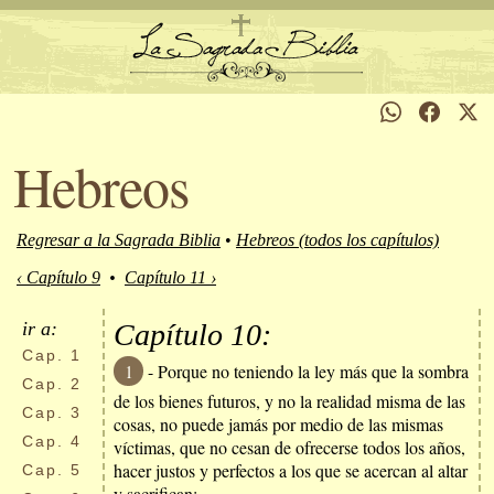
Hebreos
Regresar a la Sagrada Biblia
•
Hebreos (todos los capítulos)
‹ Capítulo 9
•
Capítulo 11 ›
ir a:
Capítulo 10:
Cap.
1
1
- Porque no teniendo la ley más que la sombra
Cap.
2
de los bienes futuros, y no la realidad misma de las
Cap.
3
cosas, no puede jamás por medio de las mismas
Cap.
4
víctimas, que no cesan de ofrecerse todos los años,
hacer justos y perfectos a los que se acercan al altar
Cap.
5
y sacrifican;