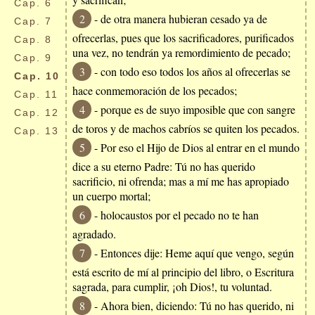
Cap.
6
2
- de otra manera hubieran cesado ya de
Cap.
7
ofrecerlas, pues que los sacrificadores, purificados
Cap.
8
una vez, no tendrán ya remordimiento de pecado;
Cap.
9
3
- con todo eso todos los años al ofrecerlas se
Cap.
10
hace conmemoración de los pecados;
Cap.
11
4
- porque es de suyo imposible que con sangre
Cap.
12
de toros y de machos cabríos se quiten los pecados.
Cap.
13
5
- Por eso el Hijo de Dios al entrar en el mundo
dice a su eterno Padre: Tú no has querido
sacrificio, ni ofrenda; mas a mí me has apropiado
un cuerpo mortal;
6
- holocaustos por el pecado no te han
agradado.
7
- Entonces dije: Heme aquí que vengo, según
está escrito de mí al principio del libro, o Escritura
sagrada, para cumplir, ¡oh Dios!, tu voluntad.
8
- Ahora bien, diciendo: Tú no has querido, ni