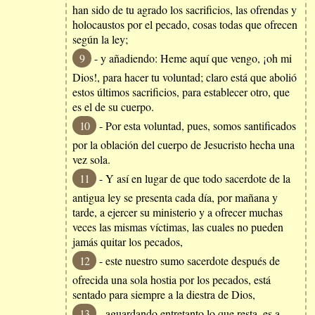
han sido de tu agrado los sacrificios, las ofrendas y
holocaustos por el pecado, cosas todas que ofrecen
según la ley;
9
- y añadiendo: Heme aquí que vengo, ¡oh mi
Dios!, para hacer tu voluntad; claro está que abolió
estos últimos sacrificios, para establecer otro, que
es el de su cuerpo.
10
- Por esta voluntad, pues, somos santificados
por la oblación del cuerpo de Jesucristo hecha una
vez sola.
11
- Y así en lugar de que todo sacerdote de la
antigua ley se presenta cada día, por mañana y
tarde, a ejercer su ministerio y a ofrecer muchas
veces las mismas víctimas, las cuales no pueden
jamás quitar los pecados,
12
- este nuestro sumo sacerdote después de
ofrecida una sola hostia por los pecados, está
sentado para siempre a la diestra de Dios,
13
- aguardando entretanto lo que resta, es a