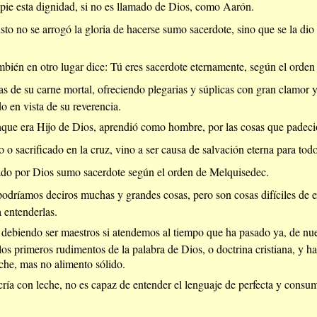
pie esta dignidad, si no es llamado de Dios, como Aarón.
to no se arrogó la gloria de hacerse sumo sacerdote, sino que se la dio e
bién en otro lugar dice: Tú eres sacerdote eternamente, según el orde
ías de su carne mortal, ofreciendo plegarias y súplicas con gran clamor 
do en vista de su reverencia.
nque era Hijo de Dios, aprendió como hombre, por las cosas que padeci
o sacrificado en la cruz, vino a ser causa de salvación eterna para tod
do por Dios sumo sacerdote según el orden de Melquisedec.
podríamos deciros muchas y grandes cosas, pero son cosas difíciles de ex
 entenderlas.
 debiendo ser maestros si atendemos al tiempo que ha pasado ya, de nu
los primeros rudimentos de la palabra de Dios, o doctrina cristiana, y ha
che, mas no alimento sólido.
cría con leche, no es capaz de entender el lenguaje de perfecta y consuma