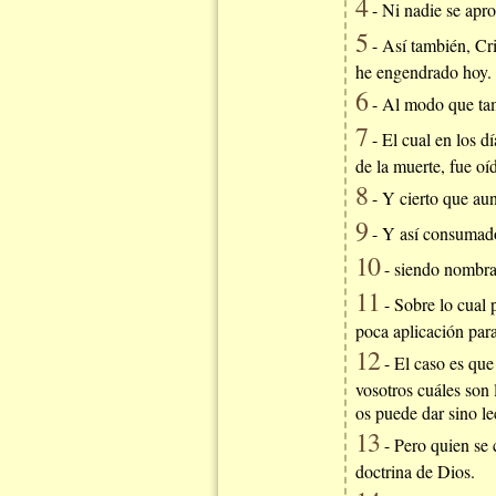
4
- Ni nadie se apro
5
- Así también, Cris
he engendrado hoy.
6
- Al modo que tam
7
- El cual en los d
de la muerte, fue oí
8
- Y cierto que au
9
- Y así consumado 
10
- siendo nombra
11
- Sobre lo cual 
poca aplicación para
12
- El caso es que
vosotros cuáles son 
os puede dar sino le
13
- Pero quien se 
doctrina de Dios.