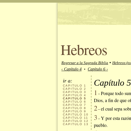
Hebreos
•
Regresar a la Sagrada Biblia
Hebreos (to
‹ Capítulo 4
•
Capítulo 6 ›
ir a:
Capítulo 5
CAPITULO
1
CAPITULO
2
1
- Porque todo sumo
CAPITULO
3
CAPITULO
4
CAPITULO
5
Dios, a fin de que o
CAPITULO
6
CAPITULO
7
2
- el cual sepa sob
CAPITULO
8
CAPITULO
9
3
CAPITULO
10
- Y por esta razón
CAPITULO
11
CAPITULO
12
pueblo.
CAPITULO
13