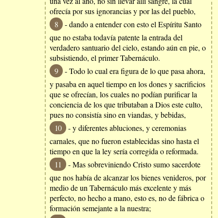
una vez al año, no sin llevar allí sangre, la cual
ofrecía por sus ignorancias y por las del pueblo,
8
- dando a entender con esto el Espíritu Santo
que no estaba todavía patente la entrada del
verdadero santuario del cielo, estando aún en pie, o
subsistiendo, el primer Tabernáculo.
9
- Todo lo cual era figura de lo que pasa ahora,
y pasaba en aquel tiempo en los dones y sacrificios
que se ofrecían, los cuales no podían purificar la
conciencia de los que tributaban a Dios este culto,
pues no consistía sino en viandas, y bebidas,
10
- y diferentes abluciones, y ceremonias
carnales, que no fueron establecidas sino hasta el
tiempo en que la ley sería corregida o reformada.
11
- Mas sobreviniendo Cristo sumo sacerdote
que nos había de alcanzar los bienes venideros, por
medio de un Tabernáculo más excelente y más
perfecto, no hecho a mano, esto es, no de fábrica o
formación semejante a la nuestra;