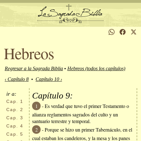
Hebreos
Regresar a la Sagrada Biblia
•
Hebreos (todos los capítulos)
‹ Capítulo 8
•
Capítulo 10 ›
ir a:
Capítulo 9:
Cap.
1
1
- Es verdad que tuvo el primer Testamento o
Cap.
2
alianza reglamentos sagrados del culto y un
Cap.
3
santuario terrestre y temporal.
Cap.
4
2
- Porque se hizo un primer Tabernáculo, en el
Cap.
5
cual estaban los candeleros, y la mesa y los panes