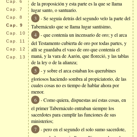
Cap.
6
de la proposición y esta parte es la que se llama
Cap.
7
lugar santo, o santuario.
Cap.
8
3
- Se seguía detrás del segundo velo la parte del
Cap.
9
Tabernáculo que se llama lugar santísimo,
Cap.
10
4
- que contenía un incensario de oro; y el arca
Cap.
11
del Testamento cubierta de oro por todas partes, y
allí se guardaba el vaso de oro que contenía el
Cap.
12
maná, y la vara de Aarón, que floreció, y las tablas
Cap.
13
de la ley o de la alianza;
5
- y sobre el arca estaban los querubines
gloriosos haciendo sombra al propiciatorio, de las
cuales cosas no es tiempo de hablar ahora por
menor.
6
- Como quiera, dispuestas así estas cosas, en
el primer Tabernáculo entraban siempre los
sacerdotes para cumplir las funciones de sus
ministerios;
7
- pero en el segundo el solo sumo sacerdote,