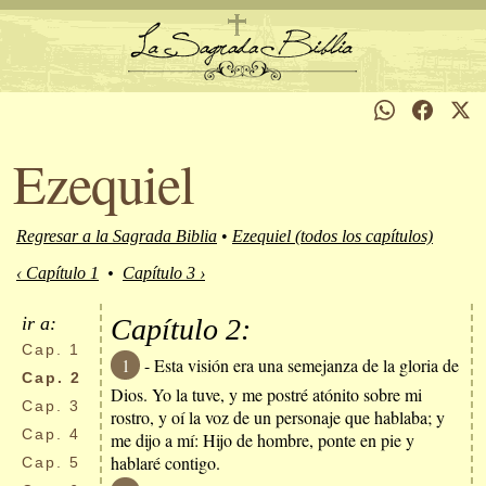
Ezequiel
Regresar a la Sagrada Biblia
•
Ezequiel (todos los capítulos)
‹ Capítulo 1
•
Capítulo 3 ›
ir a:
Capítulo 2:
Cap.
1
1
- Esta visión era una semejanza de la gloria de
Cap.
2
Dios. Yo la tuve, y me postré atónito sobre mi
Cap.
3
rostro, y oí la voz de un personaje que hablaba; y
Cap.
4
me dijo a mí: Hijo de hombre, ponte en pie y
hablaré contigo.
Cap.
5