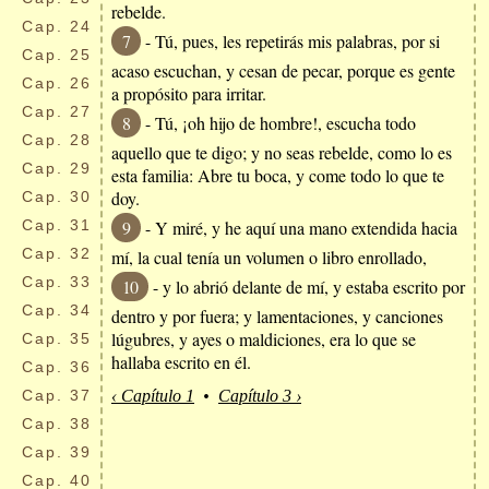
rebelde.
Cap.
24
7
- Tú, pues, les repetirás mis palabras, por si
Cap.
25
acaso escuchan, y cesan de pecar, porque es gente
Cap.
26
a propósito para irritar.
Cap.
27
8
- Tú, ¡oh hijo de hombre!, escucha todo
Cap.
28
aquello que te digo; y no seas rebelde, como lo es
Cap.
29
esta familia: Abre tu boca, y come todo lo que te
doy.
Cap.
30
Cap.
31
9
- Y miré, y he aquí una mano extendida hacia
Cap.
32
mí, la cual tenía un volumen o libro enrollado,
Cap.
33
10
- y lo abrió delante de mí, y estaba escrito por
Cap.
34
dentro y por fuera; y lamentaciones, y canciones
lúgubres, y ayes o maldiciones, era lo que se
Cap.
35
hallaba escrito en él.
Cap.
36
Cap.
37
‹ Capítulo 1
•
Capítulo 3 ›
Cap.
38
Cap.
39
Cap.
40