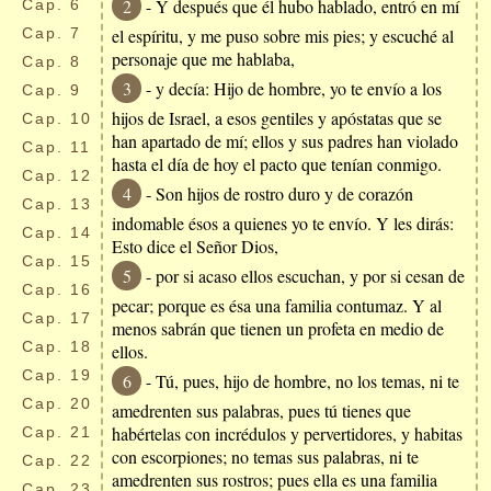
2
- Y después que él hubo hablado, entró en mí
Cap.
6
Cap.
7
el espíritu, y me puso sobre mis pies; y escuché al
personaje que me hablaba,
Cap.
8
3
- y decía: Hijo de hombre, yo te envío a los
Cap.
9
hijos de Israel, a esos gentiles y apóstatas que se
Cap.
10
han apartado de mí; ellos y sus padres han violado
Cap.
11
hasta el día de hoy el pacto que tenían conmigo.
Cap.
12
4
- Son hijos de rostro duro y de corazón
Cap.
13
indomable ésos a quienes yo te envío. Y les dirás:
Cap.
14
Esto dice el Señor Dios,
Cap.
15
5
- por si acaso ellos escuchan, y por si cesan de
Cap.
16
pecar; porque es ésa una familia contumaz. Y al
Cap.
17
menos sabrán que tienen un profeta en medio de
Cap.
18
ellos.
Cap.
19
6
- Tú, pues, hijo de hombre, no los temas, ni te
Cap.
20
amedrenten sus palabras, pues tú tienes que
habértelas con incrédulos y pervertidores, y habitas
Cap.
21
con escorpiones; no temas sus palabras, ni te
Cap.
22
amedrenten sus rostros; pues ella es una familia
Cap.
23