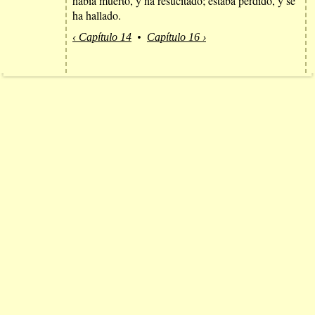
había muerto, y ha resucitado; estaba perdido, y se
ha hallado.
‹ Capítulo 14
•
Capítulo 16 ›