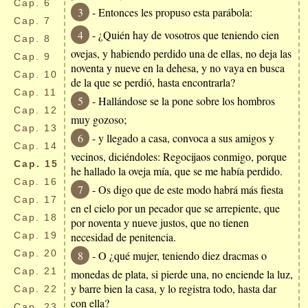
Cap.
6
3
- Entonces les propuso esta parábola:
Cap.
7
4
- ¿Quién hay de vosotros que teniendo cien
Cap.
8
ovejas, y habiendo perdido una de ellas, no deja las
Cap.
9
noventa y nueve en la dehesa, y no vaya en busca
Cap.
10
de la que se perdió, hasta encontrarla?
Cap.
11
5
- Hallándose se la pone sobre los hombros
Cap.
12
muy gozoso;
Cap.
13
6
- y llegado a casa, convoca a sus amigos y
Cap.
14
vecinos, diciéndoles: Regocijaos conmigo, porque
Cap.
15
he hallado la oveja mía, que se me había perdido.
Cap.
16
7
- Os digo que de este modo habrá más fiesta
Cap.
17
en el cielo por un pecador que se arrepiente, que
Cap.
18
por noventa y nueve justos, que no tienen
Cap.
19
necesidad de penitencia.
Cap.
20
8
- O ¿qué mujer, teniendo diez dracmas o
Cap.
21
monedas de plata, si pierde una, no enciende la luz,
y barre bien la casa, y lo registra todo, hasta dar
Cap.
22
con ella?
Cap.
23