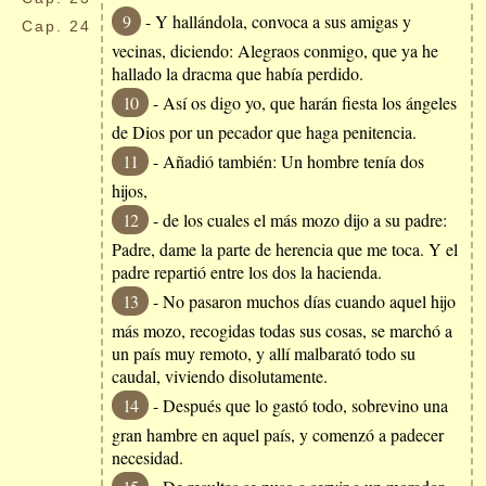
9
- Y hallándola, convoca a sus amigas y
Cap.
24
vecinas, diciendo: Alegraos conmigo, que ya he
hallado la dracma que había perdido.
10
- Así os digo yo, que harán fiesta los ángeles
de Dios por un pecador que haga penitencia.
11
- Añadió también: Un hombre tenía dos
hijos,
12
- de los cuales el más mozo dijo a su padre:
Padre, dame la parte de herencia que me toca. Y el
padre repartió entre los dos la hacienda.
13
- No pasaron muchos días cuando aquel hijo
más mozo, recogidas todas sus cosas, se marchó a
un país muy remoto, y allí malbarató todo su
caudal, viviendo disolutamente.
14
- Después que lo gastó todo, sobrevino una
gran hambre en aquel país, y comenzó a padecer
necesidad.