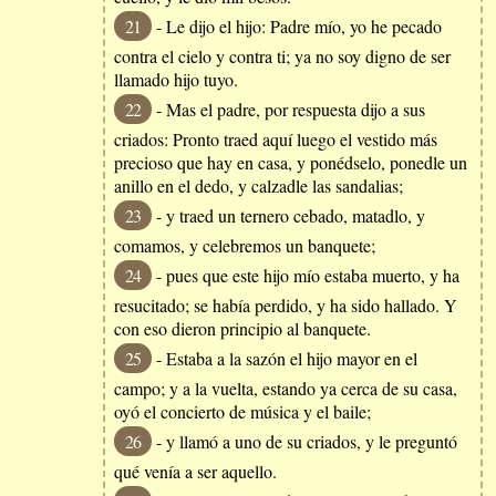
21
- Le dijo el hijo: Padre mío, yo he pecado
contra el cielo y contra ti; ya no soy digno de ser
llamado hijo tuyo.
22
- Mas el padre, por respuesta dijo a sus
criados: Pronto traed aquí luego el vestido más
precioso que hay en casa, y ponédselo, ponedle un
anillo en el dedo, y calzadle las sandalias;
23
- y traed un ternero cebado, matadlo, y
comamos, y celebremos un banquete;
24
- pues que este hijo mío estaba muerto, y ha
resucitado; se había perdido, y ha sido hallado. Y
con eso dieron principio al banquete.
25
- Estaba a la sazón el hijo mayor en el
campo; y a la vuelta, estando ya cerca de su casa,
oyó el concierto de música y el baile;
26
- y llamó a uno de su criados, y le preguntó
qué venía a ser aquello.