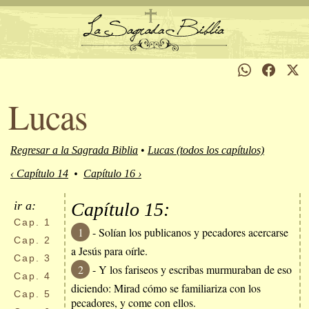
Lucas
Regresar a la Sagrada Biblia
•
Lucas (todos los capítulos)
‹ Capítulo 14
•
Capítulo 16 ›
ir a:
Capítulo 15:
Cap.
1
1
- Solían los publicanos y pecadores acercarse
Cap.
2
a Jesús para oírle.
Cap.
3
2
- Y los fariseos y escribas murmuraban de eso
Cap.
4
diciendo: Mirad cómo se familiariza con los
Cap.
5
pecadores, y come con ellos.