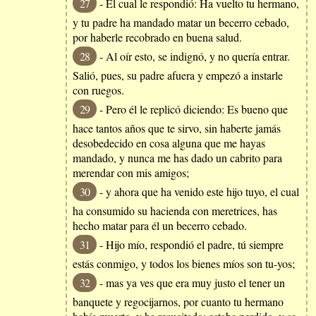
27
- El cual le respondió: Ha vuelto tu hermano,
y tu padre ha mandado matar un becerro cebado,
por haberle recobrado en buena salud.
28
- Al oír esto, se indignó, y no quería entrar.
Salió, pues, su padre afuera y empezó a instarle
con ruegos.
29
- Pero él le replicó diciendo: Es bueno que
hace tantos años que te sirvo, sin haberte jamás
desobedecido en cosa alguna que me hayas
mandado, y nunca me has dado un cabrito para
merendar con mis amigos;
30
- y ahora que ha venido este hijo tuyo, el cual
ha consumido su hacienda con meretrices, has
hecho matar para él un becerro cebado.
31
- Hijo mío, respondió el padre, tú siempre
estás conmigo, y todos los bienes míos son tu-yos;
32
- mas ya ves que era muy justo el tener un
banquete y regocijarnos, por cuanto tu hermano