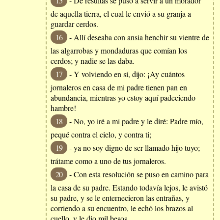
15
- De resultas se puso a servir a un morador
de aquella tierra, el cual le envió a su granja a
guardar cerdos.
16
- Allí deseaba con ansia henchir su vientre de
las algarrobas y mondaduras que comían los
cerdos; y nadie se las daba.
17
- Y volviendo en sí, dijo: ¡Ay cuántos
jornaleros en casa de mi padre tienen pan en
abundancia, mientras yo estoy aquí padeciendo
hambre!
18
- No, yo iré a mi padre y le diré: Padre mío,
pequé contra el cielo, y contra ti;
19
- ya no soy digno de ser llamado hijo tuyo;
trátame como a uno de tus jornaleros.
20
- Con esta resolución se puso en camino para
la casa de su padre. Estando todavía lejos, le avistó
su padre, y se le enternecieron las entrañas, y
corriendo a su encuentro, le echó los brazos al
cuello, y le dio mil besos.