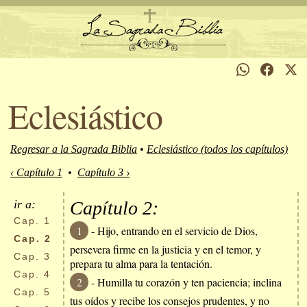
Eclesiástico
Regresar a la Sagrada Biblia
•
Eclesiástico (todos los capítulos)
‹ Capítulo 1
•
Capítulo 3 ›
ir a:
Capítulo 2:
Cap.
1
1
- Hijo, entrando en el servicio de Dios,
Cap.
2
persevera firme en la justicia y en el temor, y
Cap.
3
prepara tu alma para la tentación.
Cap.
4
2
- Humilla tu corazón y ten paciencia; inclina
Cap.
5
tus oídos y recibe los consejos prudentes, y no