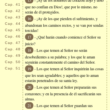
15
- ¡Ay de los hombres de corazón flojo y tibio
Cap.
41
que no confían en Dios!, que por lo mismo, no
Cap.
42
serán de él protegidos.
Cap.
43
16
- ¡Ay de los que pierden el sufrimiento, y
Cap.
44
abandonan los caminos rectos, y se van por sendas
torcidas!
Cap.
45
Cap.
46
17
- ¿Qué harán cuando comience el Señor su
Cap.
47
juicio?
Cap.
48
18
- Los que temen al Señor no serán
Cap.
49
desobedientes a su palabra; y los que le aman
seguirán constantemente el camino del Señor.
Cap.
50
19
- Los que temen al Señor inquirirán las cosas
Cap.
51
que les sean agradables; y aquellos que lo aman
estarán penetrados de su santa ley.
20
- Los que temen al Señor prepararán sus
corazones; y en la presencia de él sacrificarán sus
almas.
21
- Los que temen al Señor guardan sus