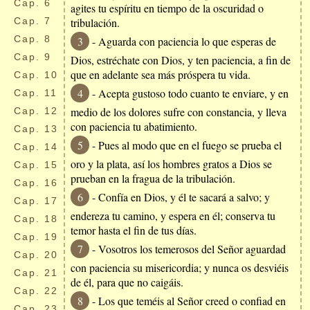
Cap.
6
agites tu espíritu en tiempo de la oscuridad o
Cap.
7
tribulación.
Cap.
8
3
- Aguarda con paciencia lo que esperas de
Cap.
9
Dios, estréchate con Dios, y ten paciencia, a fin de
que en adelante sea más próspera tu vida.
Cap.
10
4
- Acepta gustoso todo cuanto te enviare, y en
Cap.
11
medio de los dolores sufre con constancia, y lleva
Cap.
12
con paciencia tu abatimiento.
Cap.
13
5
- Pues al modo que en el fuego se prueba el
Cap.
14
oro y la plata, así los hombres gratos a Dios se
Cap.
15
prueban en la fragua de la tribulación.
Cap.
16
6
- Confía en Dios, y él te sacará a salvo; y
Cap.
17
endereza tu camino, y espera en él; conserva tu
Cap.
18
temor hasta el fin de tus días.
Cap.
19
7
- Vosotros los temerosos del Señor aguardad
Cap.
20
con paciencia su misericordia; y nunca os desviéis
Cap.
21
de él, para que no caigáis.
Cap.
22
8
- Los que teméis al Señor creed o confiad en
Cap.
23