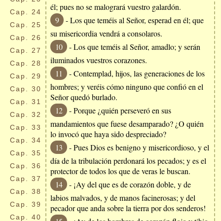
él; pues no se malogrará vuestro galardón.
Cap.
24
9
- Los que teméis al Señor, esperad en él; que
Cap.
25
su misericordia vendrá a consolaros.
Cap.
26
10
- Los que teméis al Señor, amadlo; y serán
Cap.
27
iluminados vuestros corazones.
Cap.
28
11
- Contemplad, hijos, las generaciones de los
Cap.
29
hombres; y veréis cómo ninguno que confió en el
Cap.
30
Señor quedó burlado.
Cap.
31
12
- Porque ¿quién perseveró en sus
Cap.
32
mandamientos que fuese desamparado? ¿O quién
Cap.
33
lo invocó que haya sido despreciado?
Cap.
34
13
- Pues Dios es benigno y misericordioso, y el
Cap.
35
día de la tribulación perdonará los pecados; y es el
Cap.
36
protector de todos los que de veras le buscan.
Cap.
37
14
- ¡Ay del que es de corazón doble, y de
Cap.
38
labios malvados, y de manos facinerosas; y del
Cap.
39
pecador que anda sobre la tierra por dos senderos!
Cap.
40